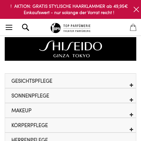
! AKTION: GRATIS STYLISCHE HAARKLAMMER ab 49,95€
Einkaufswert - nur solange der Vorrat reicht !
Search
GESICHTSPFLEGE
SONNENPFLEGE
MAKEUP
KÖRPERPFLEGE
HERRENPFLEGE