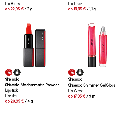
Lip Balm
Lip Liner
ab
22,95 €
/ 2 g
ab
19,95 €
/ 1,1 g
Shiseido
Shiseido
Shiseido Modernmatte Powder
Shiseido Shimmer GelGloss
Lipstick
Lip Gloss
Lipstick
ab
17,95 €
/ 9 ml
ab
20,95 €
/ 4 g