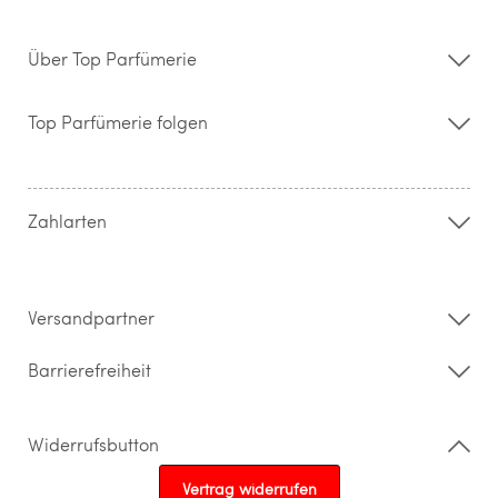
Über Top Parfümerie
Über uns
Storefinder
Top Parfümerie folgen
Kontakt
Hilfe & FAQ
AGB
Zahlung & Versand
Zahlarten
Widerrufsrecht & Rückgabebedingungen
Datenschutz
Impressum
Barrierefreiheitserklärung
Versandpartner
Barrierefreiheit
Widerrufsbutton
Vertrag widerrufen