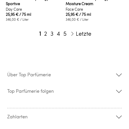
Sportive
Moisture Cream
Day Care
Face Care
25,95 €
/ 75 ml
25,95 €
/ 75 ml
346,00 €
/ Liter
346,00 €
/ Liter
Seite
Sie lesen gerade die Seite
Seite
Seite
Seite
Seite
1
2
3
4
5
Letzte
Seite
Weiter
Über Top Parfümerie
Über uns
Storefinder
Top Parfümerie folgen
Kontakt
Hilfe & FAQ
AGB
Zahlung & Versand
Zahlarten
Widerrufsrecht & Rückgabebedingungen
Datenschutz
Impressum