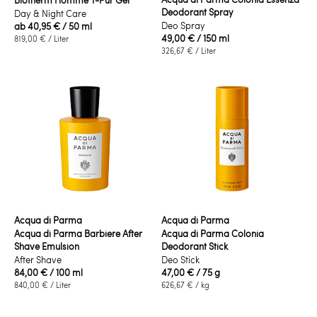
Biotherm Homme T-Pur Gel
Deodorant Spray
Day & Night Care
Deo Spray
ab
40,95 €
/ 50 ml
49,00 €
/ 150 ml
819,00 €
/ Liter
326,67 €
/ Liter
Acqua di Parma
Acqua di Parma
Acqua di Parma Barbiere After
Acqua di Parma Colonia
Shave Emulsion
Deodorant Stick
After Shave
Deo Stick
84,00 €
/ 100 ml
47,00 €
/ 75 g
840,00 €
/ Liter
626,67 €
/ kg