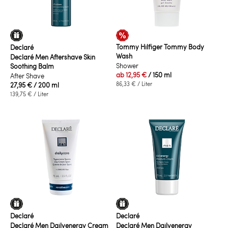
Tommy Hilfiger Tommy Body
Declaré
Wash
Declaré Men Aftershave Skin
Shower
Soothing Balm
ab
12,95 €
/ 150 ml
After Shave
86,33 €
/ Liter
27,95 €
/ 200 ml
139,75 €
/ Liter
Declaré
Declaré
Declaré Men Dailyenergy Cream
Declaré Men Dailyenergy