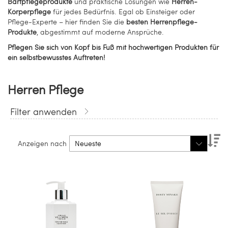
Bartpflegeprodukte
und praktische Lösungen wie
Herren-
Körperpflege
für jedes Bedürfnis. Egal ob Einsteiger oder
Pflege-Experte – hier finden Sie die
besten Herrenpflege-
Produkte
, abgestimmt auf moderne Ansprüche.
Pflegen Sie sich von Kopf bis Fuß mit hochwertigen Produkten für
ein selbstbewusstes Auftreten!
Herren Pflege
Filter anwenden
Ab
Anzeigen nach
so