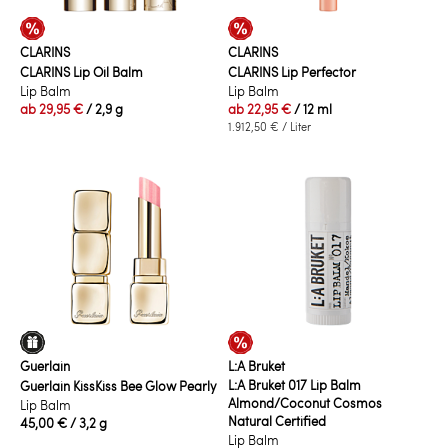
CLARINS
CLARINS
CLARINS Lip Oil Balm
CLARINS Lip Perfector
Lip Balm
Lip Balm
ab
29,95 €
/ 2,9 g
ab
22,95 €
/ 12 ml
1.912,50 €
/ Liter
Guerlain
L:A Bruket
L:A Bruket 017 Lip Balm
Guerlain KissKiss Bee Glow Pearly
Almond/Coconut Cosmos
Lip Balm
Natural Certified
45,00 €
/ 3,2 g
Lip Balm