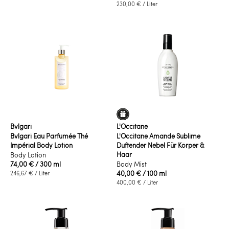
230,00 €
/ Liter
Bvlgari
L'Occitane
Bvlgari Eau Parfumée Thé
L'Occitane Amande Sublime
Impérial Body Lotion
Duftender Nebel Für Körper &
Haar
Body Lotion
74,00 €
/ 300 ml
Body Mist
40,00 €
/ 100 ml
246,67 €
/ Liter
400,00 €
/ Liter