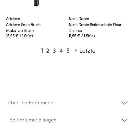
Artdeco
Nesti Dante
Artdeco Face Brush
Nesti Dante Seifenschale Fleur
Make-Up Brush
Diverse
16,95 €
/ 1 Stück
11,95 €
/ 1 Stück
Seite
Sie lesen gerade die Seite
Seite
Seite
Seite
Seite
1
2
3
4
5
Letzte
Seite
Weiter
Über Top Parfümerie
Über uns
Storefinder
Top Parfümerie folgen
Kontakt
Hilfe & FAQ
AGB