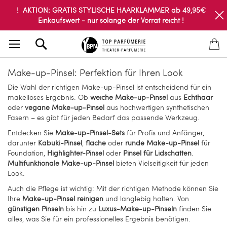
! AKTION: GRATIS STYLISCHE HAARKLAMMER ab 49,95€
Einkaufswert - nur solange der Vorrat reicht !
Search
Make-up-Pinsel: Perfektion für Ihren Look
Die Wahl der richtigen Make-up-Pinsel ist entscheidend für ein
makelloses Ergebnis. Ob
weiche Make-up-Pinsel
aus
Echthaar
oder
vegane Make-up-Pinsel
aus hochwertigen synthetischen
Fasern – es gibt für jeden Bedarf das passende Werkzeug.
Entdecken Sie
Make-up-Pinsel-Sets
für Profis und Anfänger,
darunter
Kabuki-Pinsel
,
flache
oder
runde Make-up-Pinsel
für
Foundation,
Highlighter-Pinsel
oder
Pinsel für Lidschatten
.
Multifunktionale Make-up-Pinsel
bieten Vielseitigkeit für jeden
Look.
Auch die Pflege ist wichtig: Mit der richtigen Methode können Sie
Ihre
Make-up-Pinsel reinigen
und langlebig halten. Von
günstigen Pinseln
bis hin zu
Luxus-Make-up-Pinseln
finden Sie
alles, was Sie für ein professionelles Ergebnis benötigen.