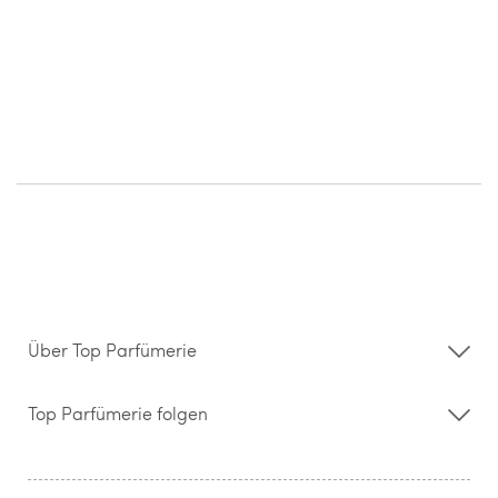
Über Top Parfümerie
Über uns
Storefinder
Top Parfümerie folgen
Kontakt
Hilfe & FAQ
AGB
Zahlung & Versand