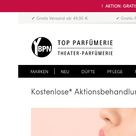
! AKTION: GRATIS
✔ Gratis Versand ab 49,95 €
✔ Gratis-
MARKEN
NEU
DÜFTE
PFLEGE
Kostenlose* Aktionsbehandl