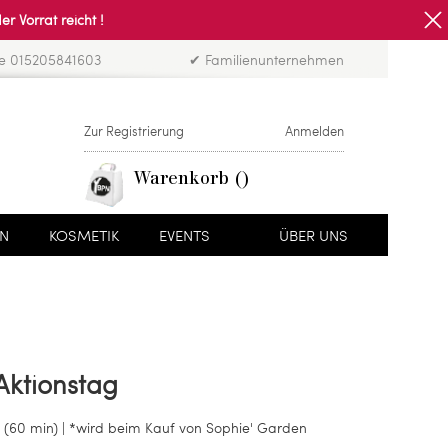
Vorrat reicht !
ne 015205841603
✔ Familienunternehmen
Zur Registrierung
Anmelden
Warenkorb
EN
KOSMETIK
EVENTS
ÜBER UNS
ktionstag
(60 min) | *wird beim Kauf von Sophie' Garden