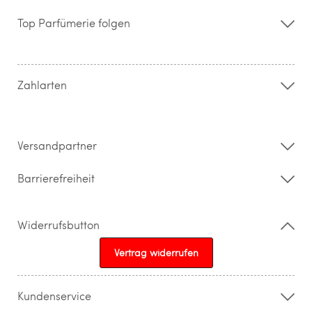
Über uns
Storefinder
Top Parfümerie folgen
Kontakt
Hilfe & FAQ
AGB
Zahlung & Versand
Zahlarten
Widerrufsrecht & Rückgabebedingungen
Datenschutz
Impressum
Barrierefreiheitserklärung
Versandpartner
Barrierefreiheit
Widerrufsbutton
Vertrag widerrufen
Kundenservice