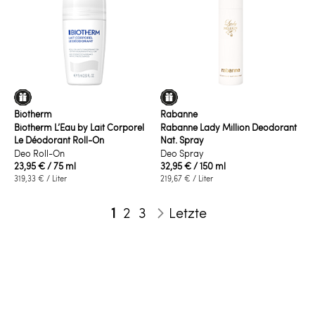
Biotherm
Rabanne
Biotherm L’Eau by Lait Corporel
Rabanne Lady Million Deodorant
Le Déodorant Roll-On
Nat. Spray
Deo Roll-On
Deo Spray
23,95 €
/ 75 ml
32,95 €
/ 150 ml
319,33 €
/ Liter
219,67 €
/ Liter
Seite
Sie lesen gerade die Seite
Seite
Seite
1
2
3
Letzte
Seite
Weiter