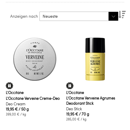
Ab
Anzeigen nach
so
L'Occitane
L'Occitane
L'Occitane Verveine Agrumes
L'Occitane Verveine Creme-Deo
Deodorant Stick
Deo Cream
Deo Stick
19,95 €
/ 50 g
19,95 €
/ 70 g
399,00 €
/ kg
285,00 €
/ kg