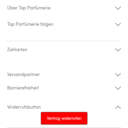
Über Top Parfümerie
Über uns
Storefinder
Top Parfümerie folgen
Kontakt
Hilfe & FAQ
AGB
Zahlung & Versand
Zahlarten
Widerrufsrecht & Rückgabebedingungen
Datenschutz
Impressum
Barrierefreiheitserklärung
Versandpartner
Barrierefreiheit
Widerrufsbutton
Vertrag widerrufen