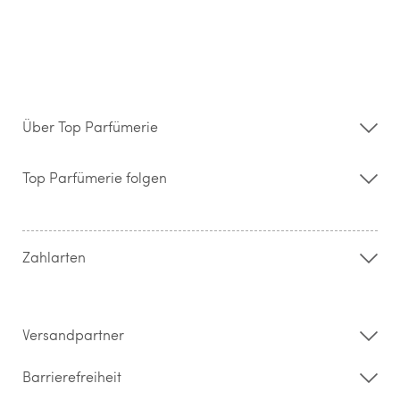
Über Top Parfümerie
Über uns
Storefinder
Top Parfümerie folgen
Kontakt
Hilfe & FAQ
AGB
Zahlung & Versand
Zahlarten
Widerrufsrecht & Rückgabebedingungen
Datenschutz
Impressum
Barrierefreiheitserklärung
Versandpartner
Barrierefreiheit