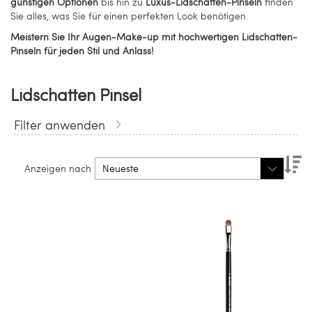
günstigen Optionen
bis hin zu
Luxus-Lidschatten-Pinseln
finden
Sie alles, was Sie für einen perfekten Look benötigen.
Meistern Sie Ihr Augen-Make-up mit hochwertigen Lidschatten-
Pinseln für jeden Stil und Anlass!
Lidschatten Pinsel
Filter anwenden
Ab
Anzeigen nach
so