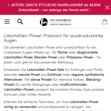
! AKTION: GRATIS STYLISCHE HAARKLAMMER ab 49,95€
Einkaufswert - nur solange der Vorrat reicht !
Search
Lidschatten-Pinsel: Präzision für ausdrucksstarke
Augen
Die perfekten Lidschatten-Pinsel sind unverzichtbar für ein
makelloses Augen-Make-up. Ob
flache
oder
abgerundete
Lidschatten-Pinsel
,
Blender-Pinsel
oder
Präzisions-Pinsel
– für
jeden Look gibt es das passende Werkzeug.
Entdecken Sie
Lidschatten-Pinsel-Sets
für Anfänger und Profis,
darunter
weiche Pinsel
aus
Echthaar
oder
vegane, synthetische
Alternativen
. Mit
dense Pinseln
für intensive Farben,
Blending-
Pinseln
für sanfte Übergänge oder
multifunktionalen
Lidschatten-Pinseln
zaubern Sie mühelos Smokey Eyes, präzise
Konturen oder Glitter-Akzente.
Erlernen Sie einfache Techniken, um Ihre
Lidschatten-Pinsel
richtig zu verwenden
und professionell zu reinigen. Von