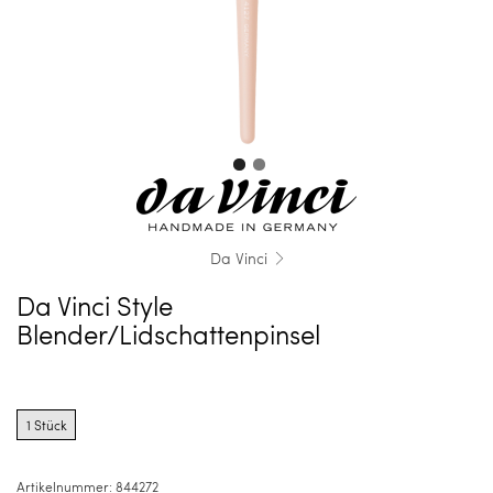
Da Vinci
Da Vinci Style
Blender/Lidschattenpinsel
Product
options
1 Stück
for
1
Stück
Artikelnummer:
844272