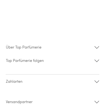
Über Top Parfümerie
Über uns
Storefinder
Top Parfümerie folgen
Kontakt
Hilfe & FAQ
AGB
Zahlung & Versand
Zahlarten
Widerrufsrecht & Rückgabebedingungen
Datenschutz
Impressum
Barrierefreiheitserklärung
Versandpartner