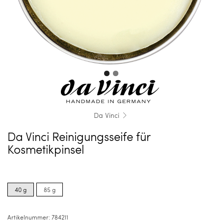
Da Vinci
Da Vinci Reinigungsseife für
Kosmetikpinsel
Product
Product
options
options
40 g
85 g
for
for
40
85
g
g
Artikelnummer:
784211