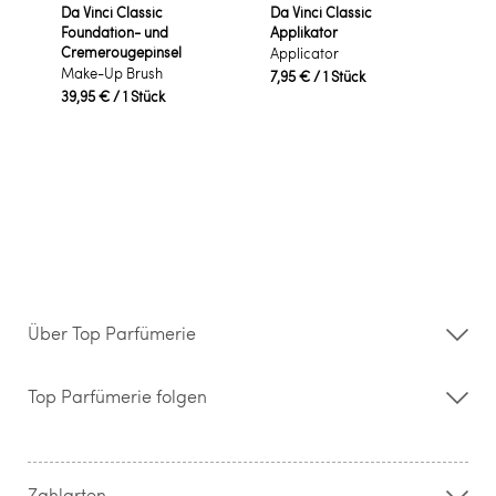
Da Vinci Classic
Da Vinci Classic
Foundation- und
Applikator
Cremerougepinsel
Applicator
Make-Up Brush
7,95 €
/ 1 Stück
39,95 €
/ 1 Stück
Über Top Parfümerie
Über uns
Storefinder
Top Parfümerie folgen
Kontakt
Hilfe & FAQ
AGB
Zahlung & Versand
Zahlarten