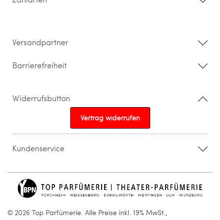
Widerrufsrecht & Rückgabebedingungen
Datenschutz
Impressum
Barrierefreiheitserklärung
Versandpartner
Barrierefreiheit
Widerrufsbutton
Vertrag widerrufen
Kundenservice
015205841603
info@topparfuemerie.de
© 2026 Top Parfümerie. Alle Preise inkl. 19% MwSt.,