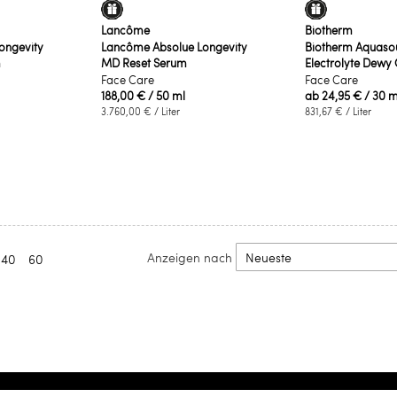
Lancôme
Biotherm
ongevity
Lancôme Absolue Longevity
Biotherm Aquaso
m
MD Reset Serum
Electrolyte Dewy 
Face Care
Face Care
188,00 €
/ 50 ml
ab
24,95 €
/ 30 m
3.760,00 €
/ Liter
831,67 €
/ Liter
Anzeigen nach
40
60