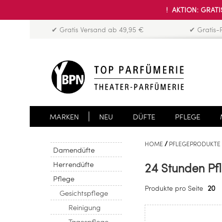
! AKTION: GRATIS
✔ Gratis Versand ab 49,95 €
✔ Gratis-
MARKEN
NEU
DÜFTE
PFLEGE
HOME
PFLEGEPRODUKTE
Damendüfte
Herrendüfte
24 Stunden Pf
Pflege
Produkte pro Seite
20
Gesichtspflege
Reinigung
Tagespflege