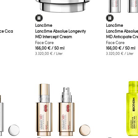
Lancôme
Lancôme
ce Cica
Lancôme Absolue Longevity
Lancôme Absolue
MD Intercept Cream
MD Anticipate C
Face Care
Face Care
166,00 €
/ 50 ml
166,00 €
/ 50 ml
3.320,00 €
/ Liter
3.320,00 €
/ Liter