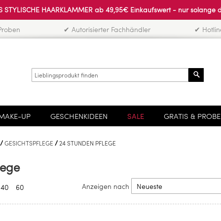
 STYLISCHE HAARKLAMMER ab 49,95€ Einkaufswert - nur solange der 
Proben
✔ Autorisierter Fachhändler
✔ Hotli
Search
MAKE-UP
GESCHENKIDEEN
SALE
GRATIS & PROB
GESICHTSPFLEGE
24 STUNDEN PFLEGE
lege
Anzeigen nach
40
60