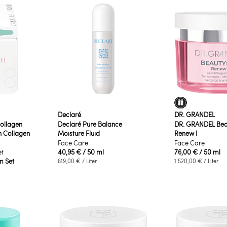
Declaré
DR. GRANDEL
ollagen
Declaré Pure Balance
DR. GRANDEL Be
n Collagen
Moisture Fluid
Renew I
Face Care
Face Care
et
40,95 €
/ 50 ml
76,00 €
/ 50 ml
im Set
819,00 €
/ Liter
1.520,00 €
/ Liter