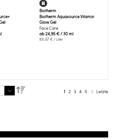
Biotherm
urce+
Biotherm Aquasource Vitamin
Gel
Glow Gel
Face Care
l
ab
24,95 €
/ 30 ml
831,67 €
/ Liter
Absteigend
Seite
Sie lesen gerade die Seite
Seite
Seite
Seite
Seite
1
2
3
4
5
Letzte
Seite
Weiter
sortieren