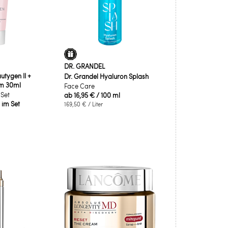
DR. GRANDEL
tygen II +
Dr. Grandel Hyaluron Splash
m 30ml
Face Care
 Set
ab
16,95 €
/ 100 ml
l im Set
169,50 €
/ Liter