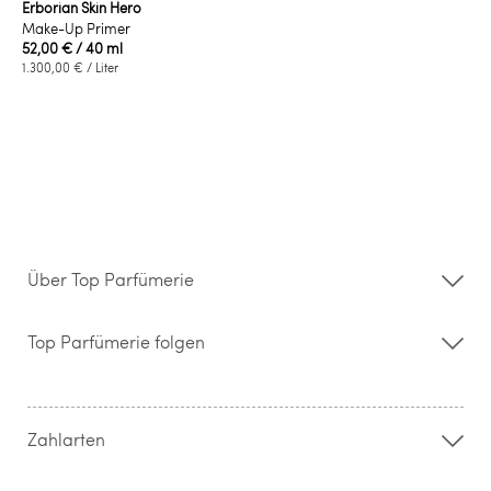
Erborian Skin Hero
Make-Up Primer
52,00 €
/ 40 ml
1.300,00 €
/ Liter
Über Top Parfümerie
Über uns
Storefinder
Top Parfümerie folgen
Kontakt
Hilfe & FAQ
AGB
Zahlung & Versand
Zahlarten
Widerrufsrecht & Rückgabebedingungen
Datenschutz
Impressum