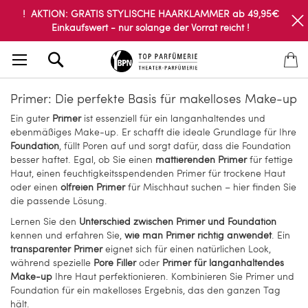
! AKTION: GRATIS STYLISCHE HAARKLAMMER ab 49,95€
Einkaufswert - nur solange der Vorrat reicht !
Search
Primer: Die perfekte Basis für makelloses Make-up
Ein guter
Primer
ist essenziell für ein langanhaltendes und
ebenmäßiges Make-up. Er schafft die ideale Grundlage für Ihre
Foundation
, füllt Poren auf und sorgt dafür, dass die Foundation
besser haftet. Egal, ob Sie einen
mattierenden Primer
für fettige
Haut, einen feuchtigkeitsspendenden Primer für trockene Haut
oder einen
ölfreien Primer
für Mischhaut suchen – hier finden Sie
die passende Lösung.
Lernen Sie den
Unterschied zwischen Primer und Foundation
kennen und erfahren Sie,
wie man Primer richtig anwendet
. Ein
transparenter Primer
eignet sich für einen natürlichen Look,
während spezielle
Pore Filler
oder
Primer für langanhaltendes
Make-up
Ihre Haut perfektionieren. Kombinieren Sie Primer und
Foundation für ein makelloses Ergebnis, das den ganzen Tag
hält.