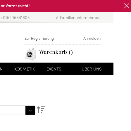
Vorrat reicht !
ne 015205841603
✔ Familienunternehmen
Zur Registrierung
Anmelden
Warenkorb
EN
KOSMETIK
EVENTS
ÜBER UNS
Absteigend
sortieren