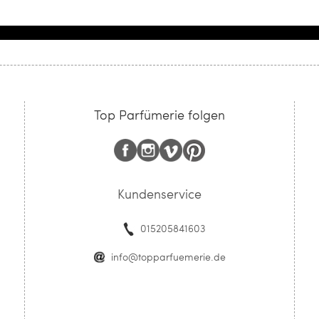
Top Parfümerie folgen
Kundenservice
015205841603
info@topparfuemerie.de