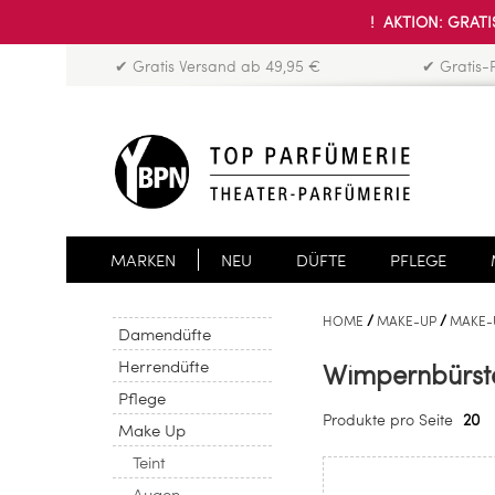
! AKTION: GRATIS
✔ Gratis Versand ab 49,95 €
✔ Gratis-
MARKEN
NEU
DÜFTE
PFLEGE
HOME
MAKE-UP
MAKE-
Damendüfte
Herrendüfte
Wimpernbürst
Pflege
Produkte pro Seite
20
Make Up
Teint
Augen