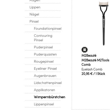
Lippen
Nägel
Pinsel
Foundationpinsel
Contouring
Pinsel
Puderpinsel
Puderquasten
M2Beauté
M2Beauté M2Tools 
Rougepinsel
Comb
Eyeliner Pinsel
Eyelash Comb
20,95 €
/ 1 Stück
Augenbrauen
Lidschattenpinsel
Applikatoren
Wimpernbürstchen
Lippenpinsel