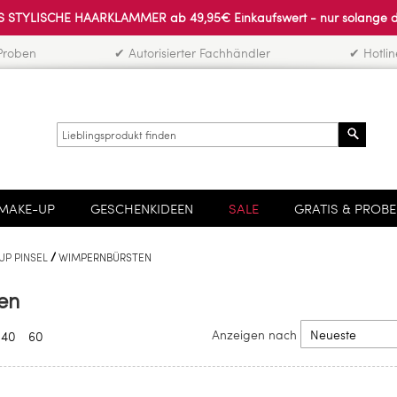
 STYLISCHE HAARKLAMMER ab 49,95€ Einkaufswert - nur solange der 
Proben
✔ Autorisierter Fachhändler
✔ Hotli
Search
MAKE-UP
GESCHENKIDEEN
SALE
GRATIS & PROB
UP PINSEL
WIMPERNBÜRSTEN
en
Anzeigen nach
40
60