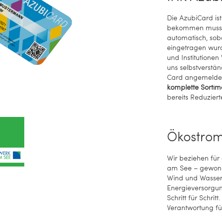
Die AzubiCard ist
bekommen musst 
automatisch, sob
eingetragen wurd
und Institutione
uns selbstverstän
Card angemelde
komplette Sortim
bereits Reduziert
Ökostro
Wir beziehen für
am See – gewonn
Wind und Wasser.
Energieversorgun
Schritt für Schri
Verantwortung fü