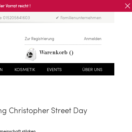
Vorrat reicht !
ne 015205841603
✔ Familienunternehmen
Zur Registrierung
Anmelden
Warenkorb
EN
KOSMETIK
EVENTS
ÜBER UNS
g Christopher Street Day
Gemeinschaft stärken