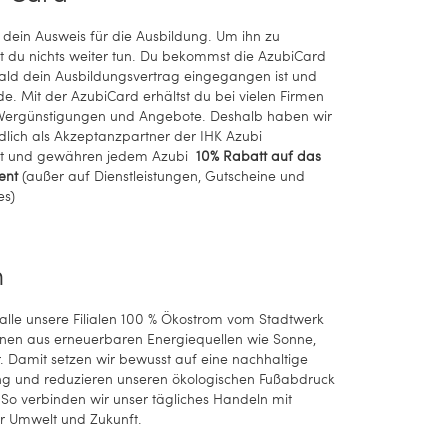
 dein Ausweis für die Ausbildung. Um ihn zu
du nichts weiter tun. Du bekommst die AzubiCard
ald dein Ausbildungsvertrag eingegangen ist und
e. Mit der AzubiCard erhältst du bei vielen Firmen
n Vergünstigungen und Angebote. Deshalb haben wir
dlich als Akzeptanzpartner der IHK Azubi
t und gewähren jedem Azubi
10% Rabatt auf das
ent
(außer auf Dienstleistungen, Gutscheine und
es)
m
 alle unsere Filialen 100 % Ökostrom vom Stadtwerk
en aus erneuerbaren Energiequellen wie Sonne,
 Damit setzen wir bewusst auf eine nachhaltige
g und reduzieren unseren ökologischen Fußabdruck
tt. So verbinden wir unser tägliches Handeln mit
r Umwelt und Zukunft.