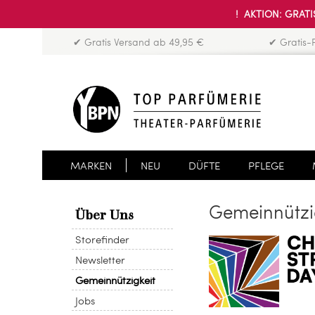
! AKTION: GRATIS
✔ Gratis Versand ab 49,95 €
✔ Gratis-
MARKEN
NEU
DÜFTE
PFLEGE
Gemeinnützi
Über Uns
Storefinder
Newsletter
Gemeinnützigkeit
Jobs