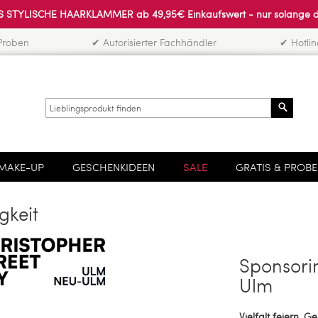
 STYLISCHE HAARKLAMMER ab 49,95€ Einkaufswert - nur solange der 
Proben
✔ Autorisierter Fachhändler
✔ Hotli
Search
MAKE-UP
GESCHENKIDEEN
SALE
GRATIS & PROB
gkeit
Sponsorin
Ulm
Vielfalt feiern, 