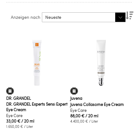
Ab
Anzeigen nach
so
DR. GRANDEL
Juvena
DR. GRANDEL Experts Sensi Expert
Juvena Collasome Eye Cream
Eye Cream
Eye Care
Eye Care
88,00 €
/ 20 ml
33,00 €
/ 20 ml
4.400,00 €
/ Liter
1.650,00 €
/ Liter