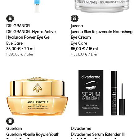
DR. GRANDEL
Juvena
DR. GRANDEL Hydro Active
Juvena Skin Rejuvenate Nourishing
Hyaluron Power Eye Gel
Eye Cream
Eye Care
Eye Care
33,00 €
/ 20 ml
65,00 €
/ 15 ml
1.650,00 €
/ Liter
4.333,33 €
/ Liter
Guerlain
Divaderme
Guerlain Abeille Royale Youth
Divaderme Serum Extender III