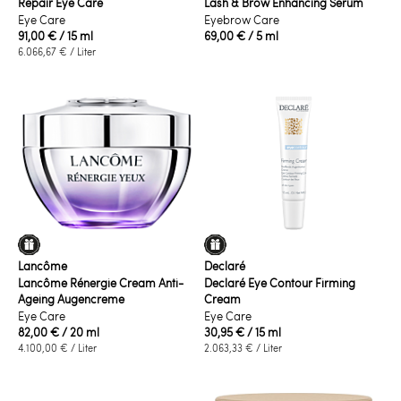
Repair Eye Care
Lash & Brow Enhancing Serum
Eye Care
Eyebrow Care
91,00 €
/ 15 ml
69,00 €
/ 5 ml
6.066,67 €
/ Liter
Lancôme
Declaré
Lancôme Rénergie Cream Anti-
Declaré Eye Contour Firming
Ageing Augencreme
Cream
Eye Care
Eye Care
82,00 €
/ 20 ml
30,95 €
/ 15 ml
4.100,00 €
/ Liter
2.063,33 €
/ Liter