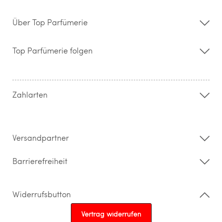
Über Top Parfümerie
Über uns
Storefinder
Top Parfümerie folgen
Kontakt
Hilfe & FAQ
AGB
Zahlung & Versand
Zahlarten
Widerrufsrecht & Rückgabebedingungen
Datenschutz
Impressum
Barrierefreiheitserklärung
Versandpartner
Barrierefreiheit
Widerrufsbutton
Vertrag widerrufen