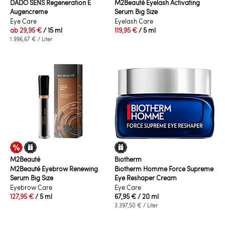
DADO SENS Regeneration E
M2Beauté Eyelash Activating
Augencreme
Serum Big Size
Eye Care
Eyelash Care
ab
29,95 €
/ 15 ml
119,95 €
/ 5 ml
1.996,67 €
/ Liter
M2Beauté
Biotherm
M2Beauté Eyebrow Renewing
Biotherm Homme Force Supreme
Serum Big Size
Eye Reshaper Cream
Eyebrow Care
Eye Care
127,95 €
/ 5 ml
67,95 €
/ 20 ml
3.397,50 €
/ Liter