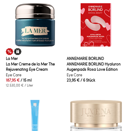
La Mer
ANNEMARIE BÖRLIND
La Mer Crème de la Mer The
ANNEMARIE BÖRLIND Hyaluron
Rejuvenating Eye Cream
Augenpads Rosa Love Edition
Eye Care
Eye Care
187,95 €
/ 15 ml
23,95 €
/ 6 Stück
12.530,00 €
/ Liter