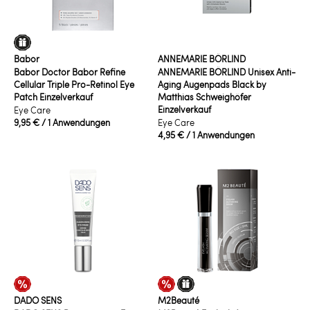
Babor
ANNEMARIE BÖRLIND
Babor Doctor Babor Refine
ANNEMARIE BÖRLIND Unisex Anti-
Cellular Triple Pro-Retinol Eye
Aging Augenpads Black by
Patch Einzelverkauf
Matthias Schweighöfer
Einzelverkauf
Eye Care
9,95 €
/ 1 Anwendungen
Eye Care
4,95 €
/ 1 Anwendungen
DADO SENS
M2Beauté