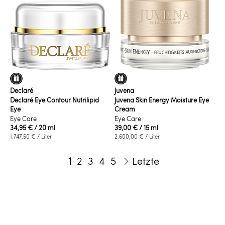
Declaré
Juvena
Declaré Eye Contour Nutrilipid
Juvena Skin Energy Moisture Eye
Eye
Cream
Eye Care
Eye Care
34,95 €
/ 20 ml
39,00 €
/ 15 ml
1.747,50 €
/ Liter
2.600,00 €
/ Liter
Seite
Sie lesen gerade die Seite
Seite
Seite
Seite
Seite
1
2
3
4
5
Letzte
Seite
Weiter