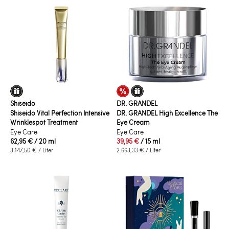
Shiseido
DR. GRANDEL
Shiseido Vital Perfection Intensive
DR. GRANDEL High Excellence The
Wrinklespot Treatment
Eye Cream
Eye Care
Eye Care
62,95 €
/ 20 ml
39,95 €
/ 15 ml
3.147,50 €
/ Liter
2.663,33 €
/ Liter