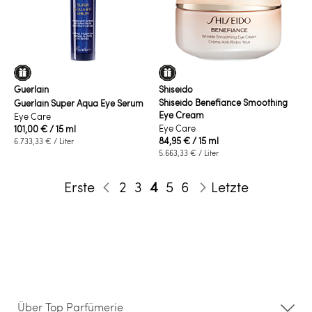
Guerlain
Shiseido
Shiseido Benefiance Smoothing
Guerlain Super Aqua Eye Serum
Eye Cream
Eye Care
Eye Care
101,00 €
/ 15 ml
84,95 €
/ 15 ml
6.733,33 €
/ Liter
5.663,33 €
/ Liter
Seite
Seite
Seite
Sie lesen gerade die Seite
Seite
Seite
Erste
2
3
4
5
6
Letzte
Seite
Zurück
Seite
Weiter
Über Top Parfümerie