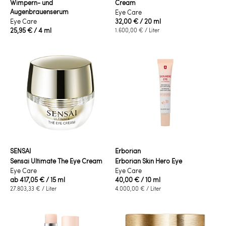
Wimpern- und
Cream
Augenbrauenserum
Eye Care
Eye Care
32,00 €
/ 20 ml
25,95 €
/ 4 ml
1.600,00 €
/ Liter
SENSAI
Erborian
Sensai Ultimate The Eye Cream
Erborian Skin Hero Eye
Eye Care
Eye Care
ab
417,05 €
/ 15 ml
40,00 €
/ 10 ml
27.803,33 €
/ Liter
4.000,00 €
/ Liter