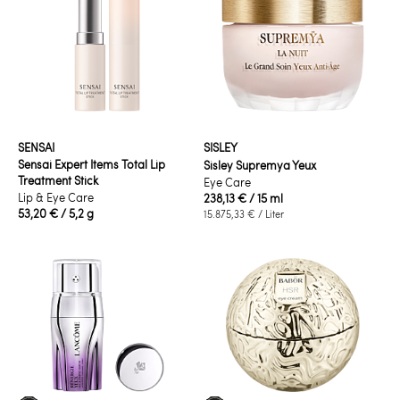
SENSAI
SISLEY
Sensai Expert Items Total Lip
Sisley Supremya Yeux
Treatment Stick
Eye Care
Lip & Eye Care
238,13 €
/ 15 ml
53,20 €
/ 5,2 g
15.875,33 €
/ Liter