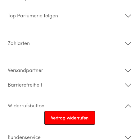
Über uns
Storefinder
Top Parfümerie folgen
Kontakt
Hilfe & FAQ
AGB
Zahlung & Versand
Zahlarten
Widerrufsrecht & Rückgabebedingungen
Datenschutz
Impressum
Barrierefreiheitserklärung
Versandpartner
Barrierefreiheit
Widerrufsbutton
Vertrag widerrufen
Kundenservice