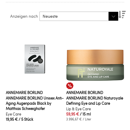
Ab
Anzeigen nach
so
ANNEMARIE BÖRLIND
ANNEMARIE BÖRLIND
ANNEMARIE BÖRLIND Unisex Anti-
ANNEMARIE BÖRLIND Naturoyale
Aging Augenpads Black by
Defining Eye and Lip Care
Matthias Schweighöfer
Lip & Eye Care
Eye Care
59,95 €
/ 15 ml
19,95 €
/ 5 Stück
3.996,67 €
/ Liter