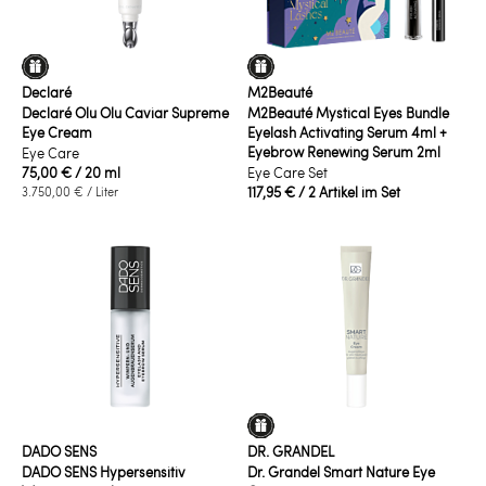
Declaré
M2Beauté
Declaré Olu Olu Caviar Supreme
M2Beauté Mystical Eyes Bundle
Eye Cream
Eyelash Activating Serum 4ml +
Eyebrow Renewing Serum 2ml
Eye Care
75,00 €
/ 20 ml
Eye Care Set
117,95 €
/ 2 Artikel im Set
3.750,00 €
/ Liter
DADO SENS
DR. GRANDEL
DADO SENS Hypersensitiv
Dr. Grandel Smart Nature Eye