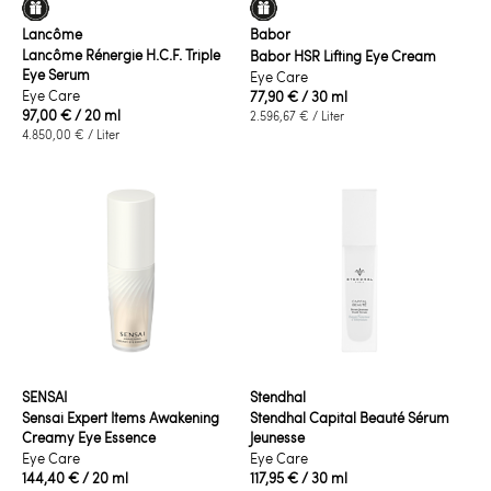
Lancôme
Babor
Lancôme Rénergie H.C.F. Triple
Babor HSR Lifting Eye Cream
Eye Serum
Eye Care
Eye Care
77,90 €
/ 30 ml
97,00 €
/ 20 ml
2.596,67 €
/ Liter
4.850,00 €
/ Liter
SENSAI
Stendhal
Sensai Expert Items Awakening
Stendhal Capital Beauté Sérum
Creamy Eye Essence
Jeunesse
Eye Care
Eye Care
144,40 €
/ 20 ml
117,95 €
/ 30 ml