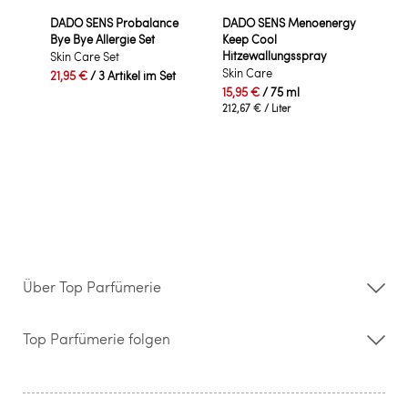
DADO SENS Probalance
DADO SENS Menoenergy
Bye Bye Allergie Set
Keep Cool
Hitzewallungsspray
Skin Care Set
Skin Care
21,95 €
/ 3 Artikel im Set
15,95 €
/ 75 ml
212,67 €
/ Liter
Über Top Parfümerie
Über uns
Storefinder
Top Parfümerie folgen
Kontakt
Hilfe & FAQ
AGB
Zahlung & Versand