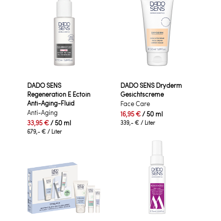
DADO SENS
DADO SENS Dryderm
Regeneration E Ectoin
Gesichtscreme
Anti-Aging-Fluid
Face Care
Anti-Aging
16,95 €
/ 50 ml
33,95 €
/ 50 ml
339,- €
/ Liter
679,- €
/ Liter