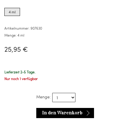
Product
options
4 ml
for
4
ml
Artikelnummer:
907630
Menge:
4 ml
25,95 €
Lieferzeit 2-5 Tage.
Nur noch 1 verfügbar
Menge:
In den Warenkorb