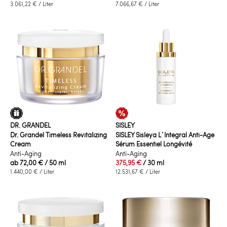
3.061,22 €
/ Liter
7.066,67 €
/ Liter
DR. GRANDEL
SISLEY
Dr. Grandel Timeless Revitalizing
SISLEY Sisleya L´Integral Anti-Age
Cream
Sérum Essentiel Longévité
Anti-Aging
Anti-Aging
ab
72,00 €
/ 50 ml
375,95 €
/ 30 ml
1.440,00 €
/ Liter
12.531,67 €
/ Liter