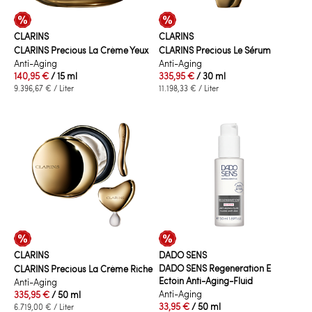
CLARINS
CLARINS
CLARINS Precious La Crème Yeux
CLARINS Precious Le Sérum
Anti-Aging
Anti-Aging
140,95 €
/ 15 ml
335,95 €
/ 30 ml
9.396,67 €
/ Liter
11.198,33 €
/ Liter
CLARINS
DADO SENS
DADO SENS Regeneration E
CLARINS Precious La Crème Riche
Ectoin Anti-Aging-Fluid
Anti-Aging
Anti-Aging
335,95 €
/ 50 ml
33,95 €
/ 50 ml
6.719,00 €
/ Liter