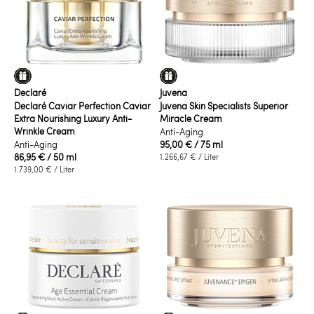
Declaré
Juvena
Declaré Caviar Perfection Caviar
Juvena Skin Specialists Superior
Extra Nourishing Luxury Anti-
Miracle Cream
Wrinkle Cream
Anti-Aging
Anti-Aging
95,00 €
/ 75 ml
86,95 €
/ 50 ml
1.266,67 €
/ Liter
1.739,00 €
/ Liter