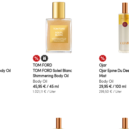
TOM FORD
Ojar
ody Oil
TOM FORD Soleil Blanc
Ojar Epine Du Des
Shimmering Body Oil
Mist
Body Oil
Body Oil
45,95 €
/ 45 ml
29,95 €
/ 100 ml
1.021,11 €
/ Liter
299,50 €
/ Liter