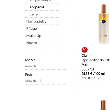
Körperöl
Seife
Herrendüfte
Pflege
Make Up
Haare
Ojar
Marke
Ojar Stallion Soul B
Mist
Auswahl
Body Oil
29,95 €
/ 100 ml
Preis
299,50 €
/ Liter
Auswahl