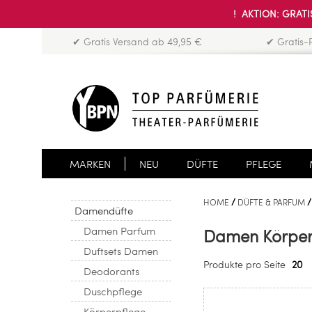
! AKTION: GRATIS
✔ Gratis Versand ab 49,95 €
✔ Gratis-
MARKEN
NEU
DÜFTE
PFLEGE
HOME
DÜFTE & PARFUM
Damendüfte
Damen Parfum
Damen Körper
Duftsets Damen
Produkte pro Seite
20
Deodorants
Duschpflege
Körperpflege