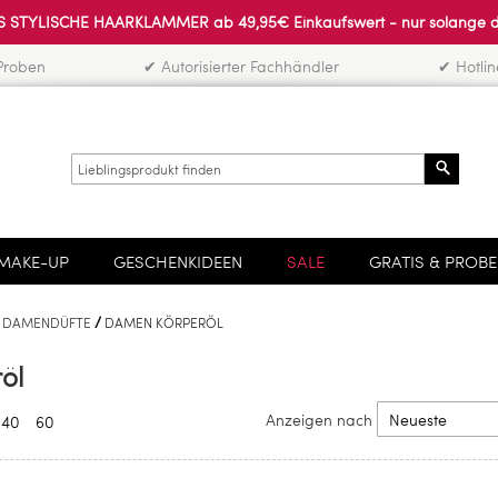
 STYLISCHE HAARKLAMMER ab 49,95€ Einkaufswert - nur solange der 
Proben
✔ Autorisierter Fachhändler
✔ Hotli
Search
MAKE-UP
GESCHENKIDEEN
SALE
GRATIS & PROB
DAMENDÜFTE
DAMEN KÖRPERÖL
öl
Anzeigen nach
40
60