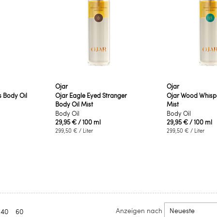
Ojar
Ojar
s Body Oil
Ojar Eagle Eyed Stranger
Ojar Wood Whispe
Body Oil Mist
Mist
Body Oil
Body Oil
29,95 €
/ 100 ml
29,95 €
/ 100 ml
299,50 €
/ Liter
299,50 €
/ Liter
Anzeigen nach
40
60