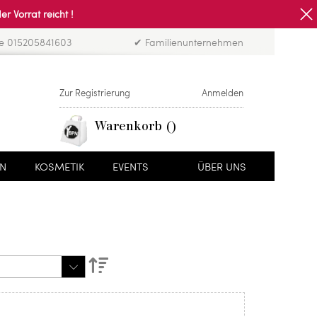
Vorrat reicht !
ne 015205841603
✔ Familienunternehmen
Zur Registrierung
Anmelden
Warenkorb
EN
KOSMETIK
EVENTS
ÜBER UNS
Absteigend
sortieren