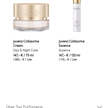
Juvena Collasome
Juvena Collasome
Cream
Essence
Day & Night Care
Essence
147,- €
/ 75 ml
147,- €
/ 125 ml
1.960,- €
/ Liter
1.176,- €
/ Liter
Über Top Parfümerie