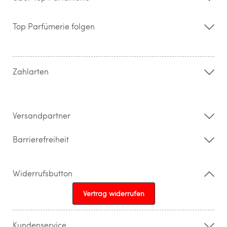
Über uns
Storefinder
Top Parfümerie folgen
Kontakt
Hilfe & FAQ
AGB
Zahlung & Versand
Zahlarten
Widerrufsrecht & Rückgabebedingungen
Datenschutz
Impressum
Barrierefreiheitserklärung
Versandpartner
Barrierefreiheit
Widerrufsbutton
Vertrag widerrufen
Kundenservice