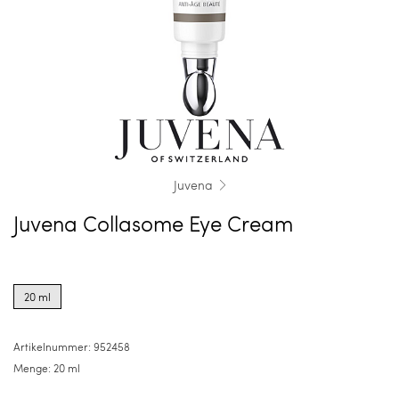
Juvena
Juvena Collasome Eye Cream
Product
options
20 ml
for
20
ml
Artikelnummer:
952458
Menge:
20 ml