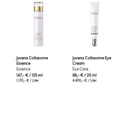
Juvena Collasome
Juvena Collasome Eye
Essence
Cream
Essence
Eye Care
147,- €
/ 125 ml
88,- €
/ 20 ml
1.176,- €
/ Liter
4.400,- €
/ Liter