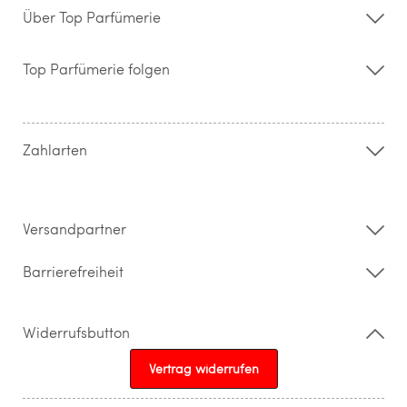
Über Top Parfümerie
Über uns
Storefinder
Top Parfümerie folgen
Kontakt
Hilfe & FAQ
AGB
Zahlung & Versand
Zahlarten
Widerrufsrecht & Rückgabebedingungen
Datenschutz
Impressum
Barrierefreiheitserklärung
Versandpartner
Barrierefreiheit
Widerrufsbutton
Vertrag widerrufen