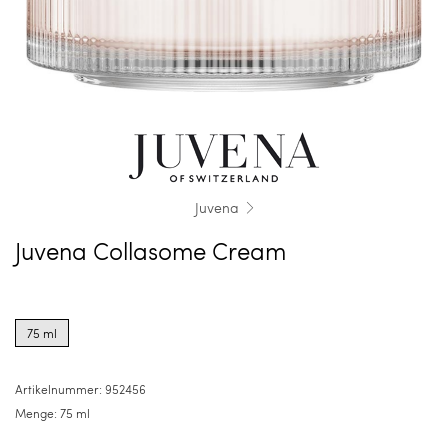
Juvena
Juvena Collasome Cream
Product
options
75 ml
for
75
ml
Artikelnummer:
952456
Menge:
75 ml