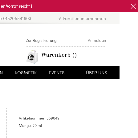
Vorrat reicht !
ne 015205841603
✔ Familienunternehmen
Zur Registrierung
Anmelden
Warenkorb
EN
KOSMETIK
EVENTS
ÜBER UNS
Artikelnummer:
859049
Menge:
20 ml