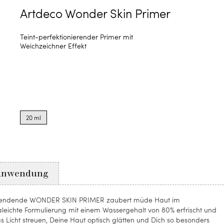
Artdeco Wonder Skin Primer
Teint-perfektionierender Primer mit
Weichzeichner Effekt
Product
options
20 ml
for
20
ml
Anwendung
tsspendende WONDER SKIN PRIMER zaubert müde Haut im
leichte Formulierung mit einem Wassergehalt von 80% erfrischt und
s Licht streuen, Deine Haut optisch glätten und Dich so besonders