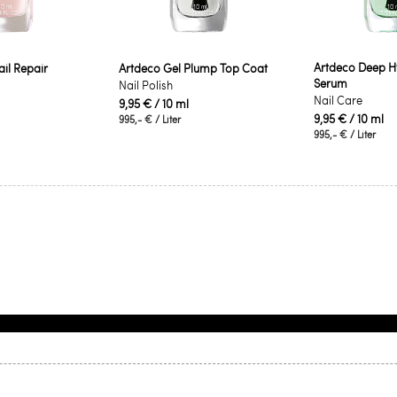
Artdeco Deep Hy
il Repair
Artdeco Gel Plump Top Coat
Serum
Nail Polish
Nail Care
9,95 €
/ 10 ml
9,95 €
/ 10 ml
995,- €
/ Liter
995,- €
/ Liter