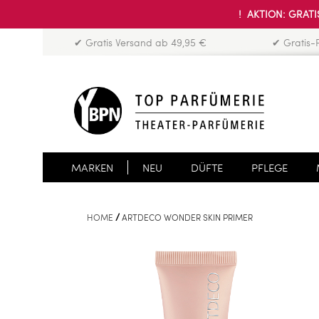
! AKTION: GRATIS
✔ Gratis Versand ab 49,95 €
✔ Gratis-
MARKEN
NEU
DÜFTE
PFLEGE
HOME
ARTDECO WONDER SKIN PRIMER