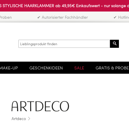
 STYLISCHE HAARKLAMMER ab 49,95€ Einkaufswert - nur solange der 
Proben
✔ Autorisierter Fachhändler
✔ Hotli
Search
MAKE-UP
GESCHENKIDEEN
SALE
GRATIS & PROB
Artdeco