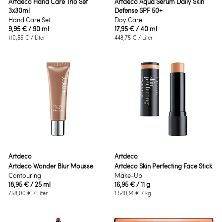
Artdeco Hand Care Trio Set
Artdeco Aqua Serum Daily Skin
3x30ml
Defense SPF 50+
Hand Care Set
Day Care
9,95 €
/ 90 ml
17,95 €
/ 40 ml
110,56 €
/ Liter
448,75 €
/ Liter
Artdeco
Artdeco
Artdeco Wonder Blur Mousse
Artdeco Skin Perfecting Face Stick
Contouring
Make-Up
18,95 €
/ 25 ml
16,95 €
/ 11 g
758,00 €
/ Liter
1.540,91 €
/ kg