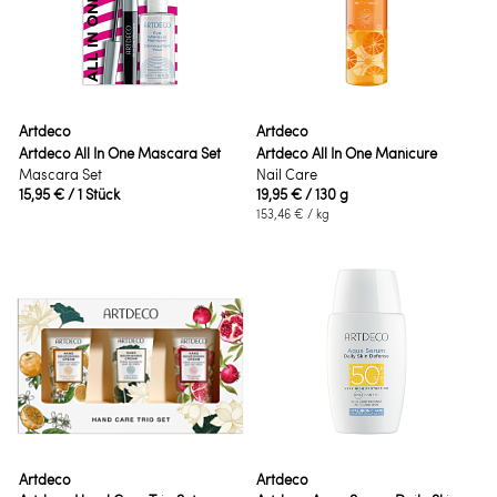
Artdeco
Artdeco
Artdeco All In One Mascara Set
Artdeco All In One Manicure
Mascara Set
Nail Care
15,95 €
/ 1 Stück
19,95 €
/ 130 g
153,46 €
/ kg
Artdeco
Artdeco