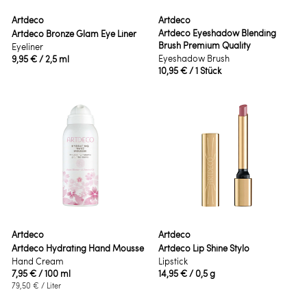
Artdeco
Artdeco
Artdeco Eyeshadow Blending
Artdeco Bronze Glam Eye Liner
Brush Premium Quality
Eyeliner
Eyeshadow Brush
9,95 €
/ 2,5 ml
10,95 €
/ 1 Stück
Artdeco
Artdeco
Artdeco Hydrating Hand Mousse
Artdeco Lip Shine Stylo
Hand Cream
Lipstick
7,95 €
/ 100 ml
14,95 €
/ 0,5 g
79,50 €
/ Liter