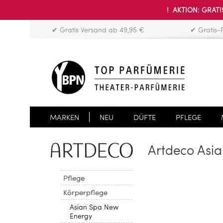
! AKTION: GRATIS
✔ Gratis Versand ab 49,95 €
✔ Gratis-
MARKEN
NEU
DÜFTE
PFLEGE
Artdeco Asi
Pflege
Körperpflege
Asian Spa New
Energy