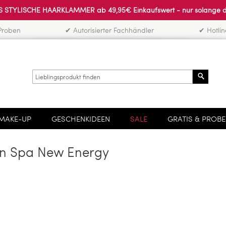
 STYLISCHE HAARKLAMMER ab 49,95€ Einkaufswert - nur solange der 
Proben
✔ Autorisierter Fachhändler
✔ Hotli
Search
MAKE-UP
GESCHENKIDEEN
SALE
GRATIS & PROB
an Spa New Energy