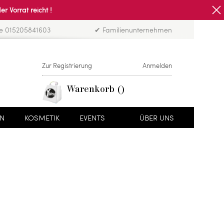
Vorrat reicht !
ne 015205841603
✔ Familienunternehmen
Zur Registrierung
Anmelden
Warenkorb
EN
KOSMETIK
EVENTS
ÜBER UNS