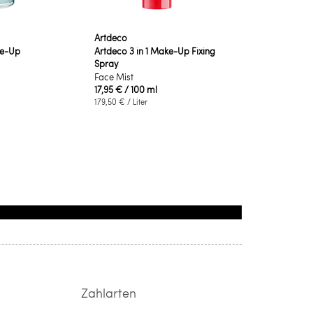
Artdeco
ke-Up
Artdeco 3 in 1 Make-Up Fixing
Spray
Face Mist
17,95 €
/ 100 ml
179,50 €
/ Liter
Zahlarten