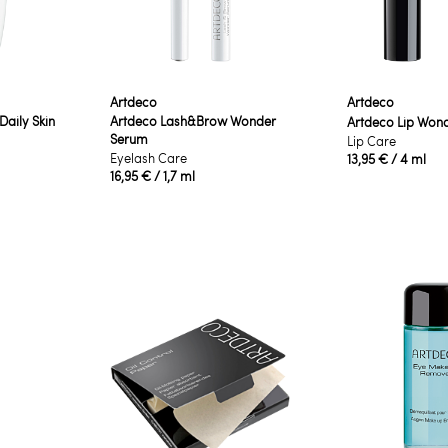
Artdeco
Artdeco
aily Skin
Artdeco Lash&Brow Wonder
Artdeco Lip Won
Serum
Lip Care
Eyelash Care
13,95 €
/ 4 ml
16,95 €
/ 1,7 ml