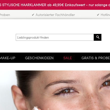
 STYLISCHE HAARKLAMMER ab 49,95€ Einkaufswert - nur solange der 
Proben
✔ Autorisierter Fachhändler
✔ Hotli
Search
MAKE-UP
GESCHENKIDEEN
SALE
GRATIS & PROB