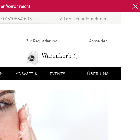
Vorrat reicht !
ne 015205841603
✔ Familienunternehmen
Zur Registrierung
Anmelden
Warenkorb
EN
KOSMETIK
EVENTS
ÜBER UNS