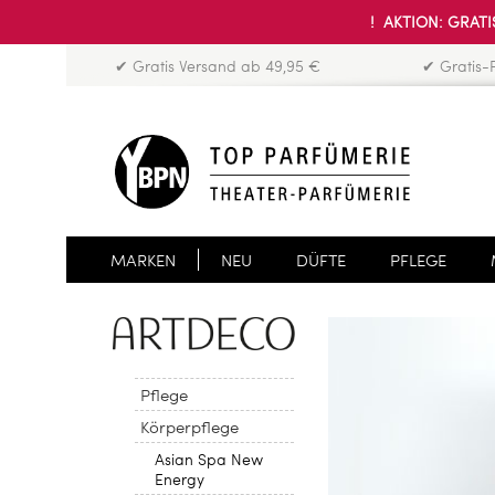
! AKTION: GRATIS
✔ Gratis Versand ab 49,95 €
✔ Gratis-
MARKEN
NEU
DÜFTE
PFLEGE
Pflege
Körperpflege
Asian Spa New
Energy