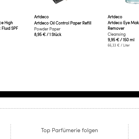
Artdeco
Artdeco
ce High
Artdeco Eye Ma
Artdeco Oil Control Paper Refill
 Fluid SPF
Remover
Powder Paper
Cleansing
8,95 €
/ 1 Stück
9,95 €
/ 150 ml
66,33 €
/ Liter
Top Parfümerie folgen