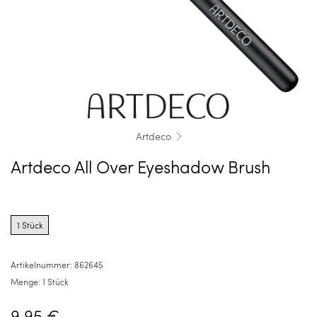
Artdeco
Artdeco All Over Eyeshadow Brush
Product
options
1 Stück
for
1
Stück
Artikelnummer:
862645
Menge:
1 Stück
9,95 €