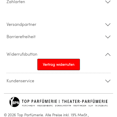
Zahlarten
Widerrufsrecht & Rückgabebedingungen
Datenschutz
Impressum
Barrierefreiheitserklärung
Versandpartner
Barrierefreiheit
Widerrufsbutton
Vertrag widerrufen
Kundenservice
015205841603
info@topparfuemerie.de
© 2026 Top Parfümerie. Alle Preise inkl. 19% MwSt.,