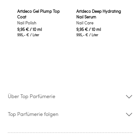
Artdeco Gel Plump Top
Artdeco Deep Hydrating
Coat
Nail Serum
Nail Polish
Nail Care
9,95 €
/ 10 ml
9,95 €
/ 10 ml
995,- €
/ Liter
995,- €
/ Liter
Über Top Parfümerie
Über uns
Storefinder
Top Parfümerie folgen
Kontakt
Hilfe & FAQ
AGB
Zahlung & Versand