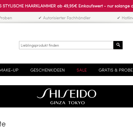
 STYLISCHE HAARKLAMMER ab 49,95€ Einkaufswert - nur solange der 
Proben
✔ Autorisierter Fachhändler
✔ Hotli
Search
MAKE-UP
GESCHENKIDEEN
SALE
GRATIS & PROB
te