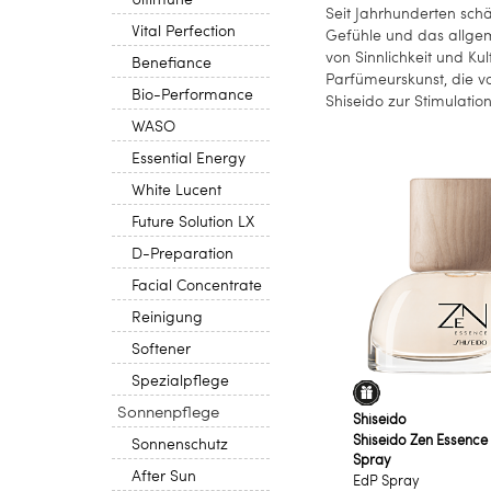
Seit Jahrhunderten sc
Vital Perfection
Gefühle und das allgem
von Sinnlichkeit und Kul
Benefiance
Parfümeurskunst, die vo
Bio-Performance
Shiseido zur Stimulation
WASO
Essential Energy
White Lucent
Future Solution LX
D-Preparation
Facial Concentrate
Reinigung
Softener
Spezialpflege
Sonnenpflege
Shiseido
Shiseido Zen Essence
Sonnenschutz
Spray
After Sun
EdP Spray