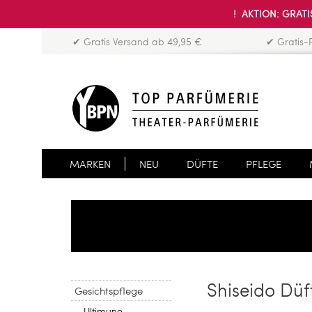
! AKTION: GRATIS
✔ Gratis Versand ab 49,95 €
✔ Gratis-
MARKEN
NEU
DÜFTE
PFLEGE
Shiseido Düf
Gesichtspflege
Ultimune