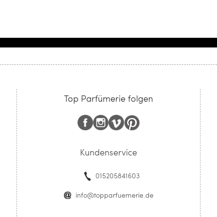
Top Parfümerie folgen
Kundenservice
015205841603
info@topparfuemerie.de