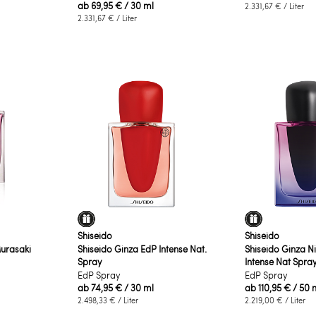
ab
69,95 €
/ 30 ml
2.331,67 €
/ Liter
2.331,67 €
/ Liter
Shiseido
Shiseido
urasaki
Shiseido Ginza EdP Intense Nat.
Shiseido Ginza N
Spray
Intense Nat Spra
EdP Spray
EdP Spray
ab
74,95 €
/ 30 ml
ab
110,95 €
/ 50 
2.498,33 €
/ Liter
2.219,00 €
/ Liter