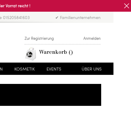
Vorrat reicht !
ne 015205841603
✔ Familienunternehmen
Zur Registrierung
Anmelden
Warenkorb
EN
KOSMETIK
EVENTS
ÜBER UNS