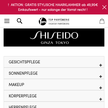
! AKTION: GRATIS STYLISCHE HAARKLAMMER ab 49,95€
Einkaufswert - nur solange der Vorrat reicht !
Search
GESICHTSPFLEGE
SONNENPFLEGE
MAKEUP
KÖRPERPFLEGE
HERRENPFLEGE