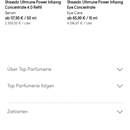
Shiseido Ultimune Power Infusing
Shiseido Ultimune Power Infusing
Concentrate 4.0 Refill
Eye Concentrate
Serum
Eye Care
ab
117,95 €
/ 50 ml
ab
65,95 €
/ 15 ml
2.359,00 €
/ Liter
4.396,67 €
/ Liter
Über Top Parfümerie
Über uns
Storefinder
Top Parfümerie folgen
Kontakt
Hilfe & FAQ
AGB
Zahlung & Versand
Zahlarten
Widerrufsrecht & Rückgabebedingungen
Datenschutz
Impressum
Barrierefreiheitserklärung