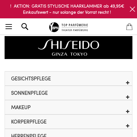
! AKTION: GRATIS STYLISCHE HAARKLAMMER ab 49,95€
Einkaufswert - nur solange der Vorrat reicht !
Search
GESICHTSPFLEGE
SONNENPFLEGE
MAKEUP
KÖRPERPFLEGE
HERRENPFLEGE