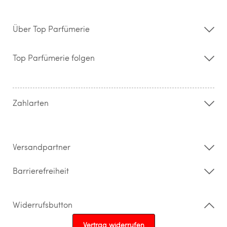
Über Top Parfümerie
Über uns
Storefinder
Top Parfümerie folgen
Kontakt
Hilfe & FAQ
AGB
Zahlung & Versand
Zahlarten
Widerrufsrecht & Rückgabebedingungen
Datenschutz
Impressum
Barrierefreiheitserklärung
Versandpartner
Barrierefreiheit
Widerrufsbutton
Vertrag widerrufen