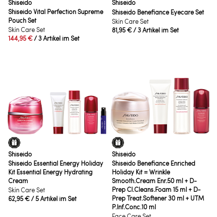
Shiseido
Shiseido
Shiseido Vital Perfection Supreme
Shiseido Benefiance Eyecare Set
Pouch Set
Skin Care Set
Skin Care Set
81,95 €
/ 3 Artikel im Set
144,95 €
/ 3 Artikel im Set
Shiseido
Shiseido
Shiseido Essential Energy Holiday
Shiseido Benefiance Enriched
Kit Essential Energy Hydrating
Holiday Kit = Wrinkle
Cream
Smooth.Cream Enr.50 ml + D-
Prep Cl.Cleans.Foam 15 ml + D-
Skin Care Set
Prep Treat.Softener 30 ml + UTM
62,95 €
/ 5 Artikel im Set
P.Inf.Conc.10 ml
Face Care Set