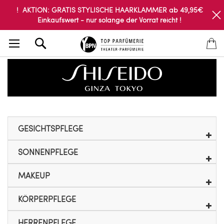
! AKTION: GRATIS STYLISCHE HAARKLAMMER ab 49,95€
Einkaufswert - nur solange der Vorrat reicht !
Search
GESICHTSPFLEGE
SONNENPFLEGE
MAKEUP
KÖRPERPFLEGE
HERRENPFLEGE