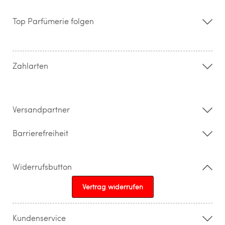
Über uns
Storefinder
Top Parfümerie folgen
Kontakt
Hilfe & FAQ
AGB
Zahlung & Versand
Zahlarten
Widerrufsrecht & Rückgabebedingungen
Datenschutz
Impressum
Barrierefreiheitserklärung
Versandpartner
Barrierefreiheit
Widerrufsbutton
Vertrag widerrufen
Kundenservice