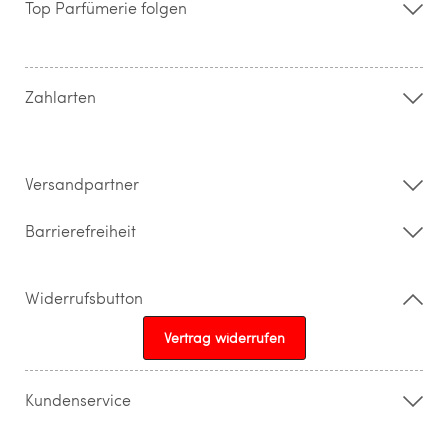
Top Parfümerie folgen
Kontakt
Hilfe & FAQ
AGB
Zahlung & Versand
Zahlarten
Widerrufsrecht & Rückgabebedingungen
Datenschutz
Impressum
Barrierefreiheitserklärung
Versandpartner
Barrierefreiheit
Widerrufsbutton
Vertrag widerrufen
Kundenservice
015205841603
info@topparfuemerie.de