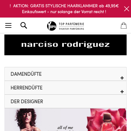
! AKTION: GRATIS STYLISCHE HAARKLAMMER ab 49,95€
Einkaufswert - nur solange der Vorrat reicht !
Search
DAMENDÜFTE
HERRENDÜFTE
DER DESIGNER