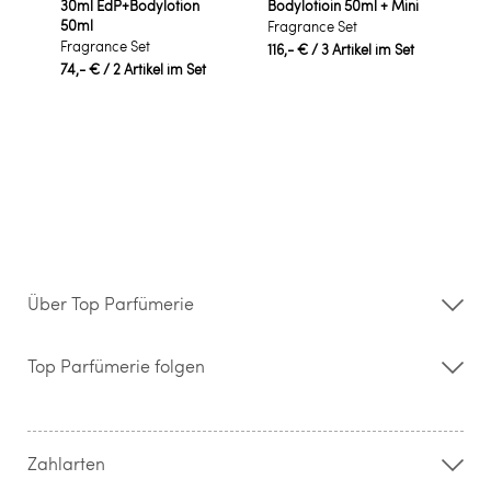
30ml EdP+Bodylotion
Bodylotioin 50ml + Mini
50ml
Fragrance Set
Fragrance Set
116,- €
/ 3 Artikel im Set
74,- €
/ 2 Artikel im Set
Über Top Parfümerie
Über uns
Storefinder
Top Parfümerie folgen
Kontakt
Hilfe & FAQ
AGB
Zahlung & Versand
Zahlarten
Widerrufsrecht & Rückgabebedingungen
Datenschutz