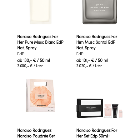
Narciso Rodriguez For
Narciso Rodriguez For
Her Pure Musc Blanc EdP
Him Musc Santal EdP
Nat. Spray
Nat. Spray
EdP
EdP
ab
130,- €
/ 50 ml
ab
101,- €
/ 50 ml
2.600,- €
/ Liter
2.020,- €
/ Liter
Narciso Rodriguez
Narciso Rodriguez For
Narciso Poudrée Set
Her Set Edp 50ml+