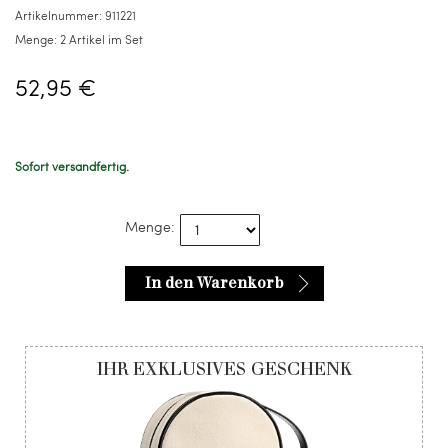
Artikel
Artikelnummer:
911221
im
Menge:
2 Artikel im Set
Set
52,95 €
Sofort versandfertig.
Menge:
In den Warenkorb
IHR EXKLUSIVES GESCHENK