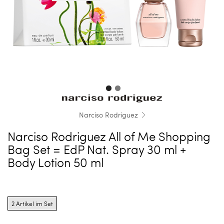
Narciso Rodriguez
Narciso Rodriguez All of Me Shopping
Bag Set = EdP Nat. Spray 30 ml +
Body Lotion 50 ml
Product
options
2 Artikel im Set
for
2