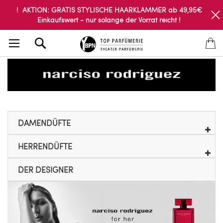
! AKTION: GRATIS STYLISCHE HAARKLAMMER ab 49,95€
Einkaufswert - nur solange der Vorrat reicht !
Search
DAMENDÜFTE
HERRENDÜFTE
DER DESIGNER