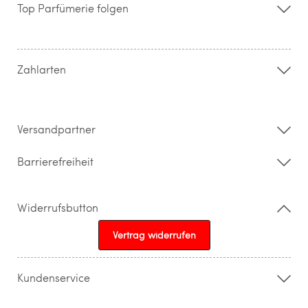
Storefinder
Top Parfümerie folgen
Kontakt
Hilfe & FAQ
AGB
Zahlung & Versand
Zahlarten
Widerrufsrecht & Rückgabebedingungen
Datenschutz
Impressum
Barrierefreiheitserklärung
Versandpartner
Barrierefreiheit
Widerrufsbutton
Vertrag widerrufen
Kundenservice
015205841603