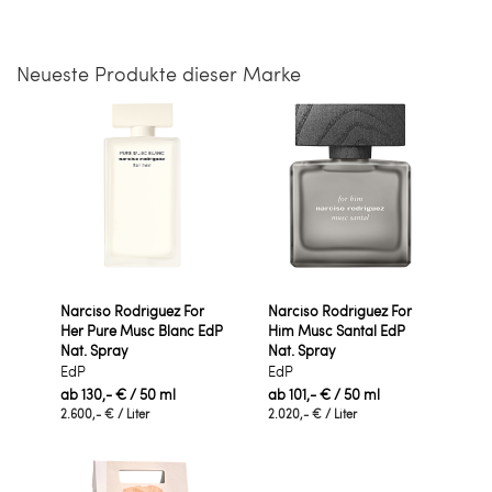
Neueste Produkte dieser Marke
Narciso Rodriguez For
Narciso Rodriguez For
Her Pure Musc Blanc EdP
Him Musc Santal EdP
Nat. Spray
Nat. Spray
EdP
EdP
ab
130,- €
/ 50 ml
ab
101,- €
/ 50 ml
2.600,- €
/ Liter
2.020,- €
/ Liter