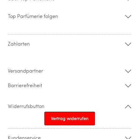
Über uns
Storefinder
Top Parfümerie folgen
Kontakt
Hilfe & FAQ
AGB
Zahlung & Versand
Zahlarten
Widerrufsrecht & Rückgabebedingungen
Datenschutz
Impressum
Barrierefreiheitserklärung
Versandpartner
Barrierefreiheit
Widerrufsbutton
Vertrag widerrufen
Kundenservice