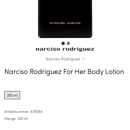
Narciso Rodriguez
Narciso Rodriguez For Her Body Lotion
Product
options
200 ml
for
200
ml
Artikelnummer:
678584
Menge:
200 ml