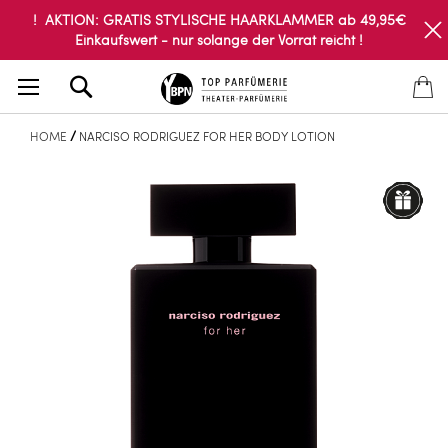
! AKTION: GRATIS STYLISCHE HAARKLAMMER ab 49,95€
Einkaufswert - nur solange der Vorrat reicht !
Search
HOME
NARCISO RODRIGUEZ FOR HER BODY LOTION