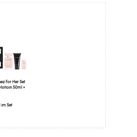
ez For Her Set
lotioin 50ml +
l im Set