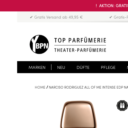
! AKTION: GRATIS
✔ Gratis Versand ab 49,95 €
✔ Gratis-
MARKEN
NEU
DÜFTE
PFLEGE
HOME
NARCISO RODRIGUEZ ALL OF ME INTENSE EDP NA