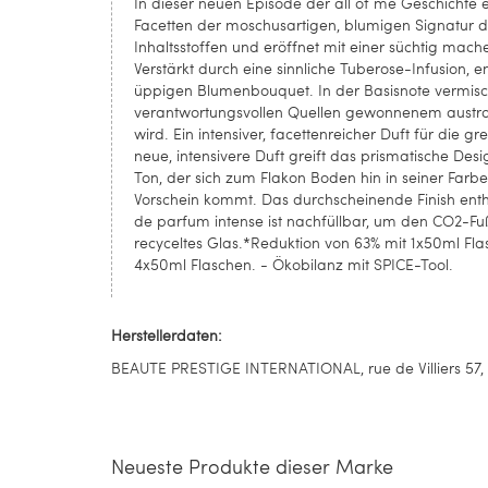
In dieser neuen Episode der all of me Geschichte en
Facetten der moschusartigen, blumigen Signatur d
Inhaltsstoffen und eröffnet mit einer süchtig m
Verstärkt durch eine sinnliche Tuberose-Infusion, 
üppigen Blumenbouquet. In der Basisnote vermisc
verantwortungsvollen Quellen gewonnenem australi
wird. Ein intensiver, facettenreicher Duft für die 
neue, intensivere Duft greift das prismatische Desig
Ton, der sich zum Flakon Boden hin in seiner Farb
Vorschein kommt. Das durchscheinende Finish enthü
de parfum intense ist nachfüllbar, um den CO2-Fu
recyceltes Glas.*Reduktion von 63% mit 1x50ml Fl
4x50ml Flaschen. - Ökobilanz mit SPICE-Tool.
Herstellerdaten:
BEAUTE PRESTIGE INTERNATIONAL, rue de Villiers 57, 9
Neueste Produkte dieser Marke