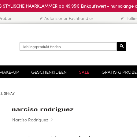
 STYLISCHE HAARKLAMMER ab 49,95€ Einkaufswert - nur solange der 
Proben
✔ Autorisierter Fachhändler
✔ Hotli
Search
MAKE-UP
GESCHENKIDEEN
SALE
GRATIS & PROB
T. SPRAY
Narciso Rodriguez