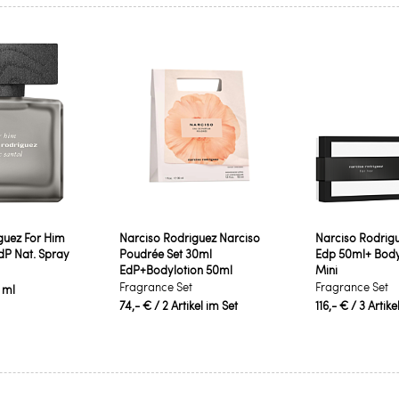
guez For Him
Narciso Rodriguez Narciso
Narciso Rodrigu
dP Nat. Spray
Poudrée Set 30ml
Edp 50ml+ Body
EdP+Bodylotion 50ml
Mini
Fragrance Set
Fragrance Set
 ml
74,- €
/ 2 Artikel im Set
116,- €
/ 3 Artike