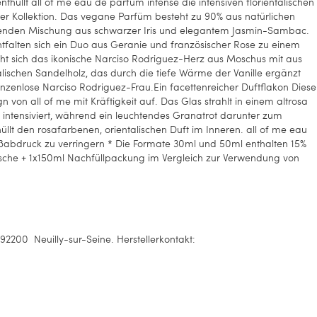
thüllt all of me eau de parfum intense die intensiven florientalischen
er Kollektion. Das vegane Parfüm besteht zu 90% aus natürlichen
achenden Mischung aus schwarzer Iris und elegantem Jasmin-Sambac.
entfalten sich ein Duo aus Geranie und französischer Rose zu einem
ht sich das ikonische Narciso Rodriguez-Herz aus Moschus mit aus
schen Sandelholz, das durch die tiefe Wärme der Vanille ergänzt
grenzenlose Narciso Rodriguez-Frau.Ein facettenreicher Duftflakon Diese
n von all of me mit Kräftigkeit auf. Das Glas strahlt in einem altrosa
e intensiviert, während ein leuchtendes Granatrot darunter zum
llt den rosafarbenen, orientalischen Duft im Inneren. all of me eau
ßabdruck zu verringern * Die Formate 30ml und 50ml enthalten 15%
asche + 1x150ml Nachfüllpackung im Vergleich zur Verwendung von
2200 Neuilly-sur-Seine. Herstellerkontakt: