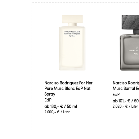
Narciso Rodriguez For Her
Narciso Rodri
Pure Musc Blanc EdP Nat.
Musc Santal E
Spray
EdP
EdP
ab
101,- €
/ 50
ab
130,- €
/ 50 ml
2.020,- €
/ Liter
2.600,- €
/ Liter