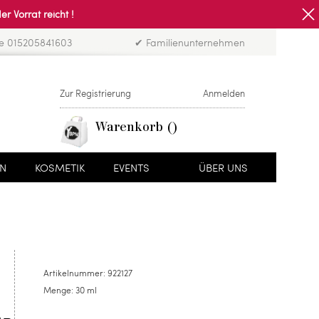
Vorrat reicht !
ne 015205841603
✔ Familienunternehmen
Zur Registrierung
Anmelden
Warenkorb
EN
KOSMETIK
EVENTS
ÜBER UNS
Artikelnummer:
922127
Menge:
30 ml