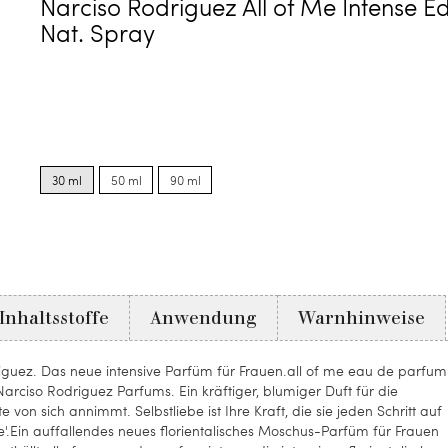
Narciso Rodriguez All of Me Intense E
Nat. Spray
Product
Product
Product
options
options
options
30 ml
50 ml
90 ml
for
for
for
30
50
90
ml
ml
ml
Inhaltsstoffe
Anwendung
Warnhinweise
iguez. Das neue intensive Parfüm für Frauen.all of me eau de parfum
arciso Rodriguez Parfums. Ein kräftiger, blumiger Duft für die
von sich annimmt. Selbstliebe ist Ihre Kraft, die sie jeden Schritt auf
of me'.Ein auffallendes neues florientalisches Moschus-Parfüm für Frauen