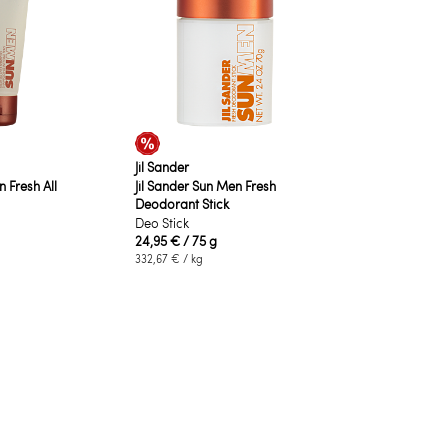
Jil Sander
n Fresh All
Jil Sander Sun Men Fresh
Deodorant Stick
Deo Stick
24,95 €
/ 75 g
332,67 €
/ kg