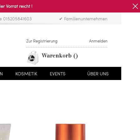
Vorrat reicht !
ne 015205841603
✔ Familienunternehmen
Zur Registrierung
Anmelden
Warenkorb
EN
KOSMETIK
EVENTS
ÜBER UNS