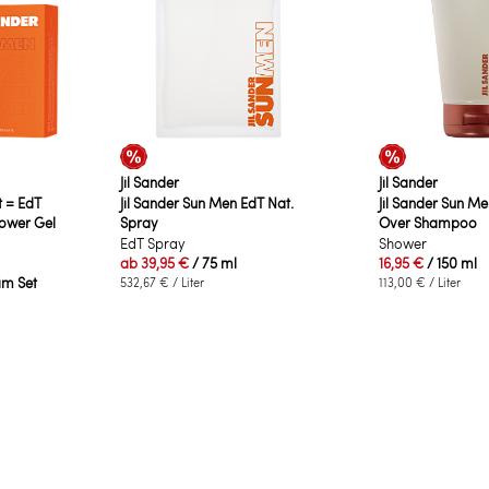
Jil Sander
Jil Sander
t = EdT
Jil Sander Sun Men EdT Nat.
Jil Sander Sun Me
hower Gel
Spray
Over Shampoo
EdT Spray
Shower
ab
39,95 €
/ 75 ml
16,95 €
/ 150 ml
 im Set
532,67 €
/ Liter
113,00 €
/ Liter