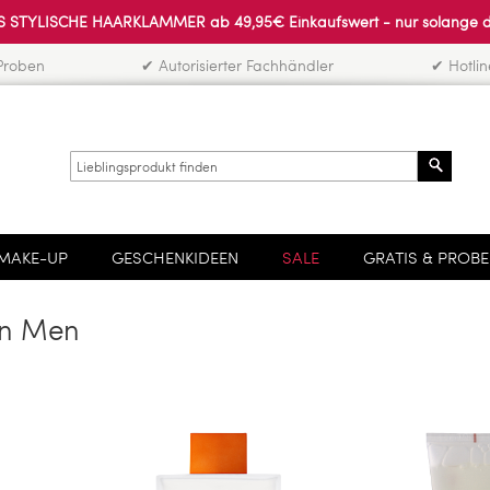
 STYLISCHE HAARKLAMMER ab 49,95€ Einkaufswert - nur solange der 
Proben
✔ Autorisierter Fachhändler
✔ Hotli
Search
MAKE-UP
GESCHENKIDEEN
SALE
GRATIS & PROB
un Men