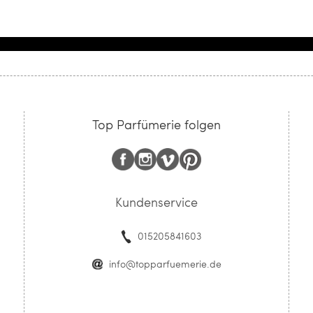
Top Parfümerie folgen
Kundenservice
015205841603
info@topparfuemerie.de