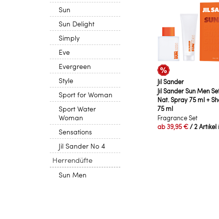
Sun
Sun Delight
Simply
Eve
Evergreen
Style
Jil Sander
Jil Sander Sun Men Se
Sport for Woman
Nat. Spray 75 ml + S
Sport Water
75 ml
Woman
Fragrance Set
ab
39,95 €
/ 2 Artikel
Sensations
Jil Sander No 4
Herrendüfte
Sun Men