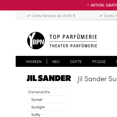
! AKTION: GRATIS
✔ Gratis Versand ab 49,95 €
✔ Gratis-
MARKEN
NEU
DÜFTE
PFLEGE
Jil Sander S
Damendüfte
Sunset
Sunlight
Softly