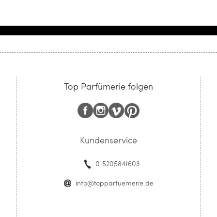
Top Parfümerie folgen
Kundenservice
015205841603
info@topparfuemerie.de