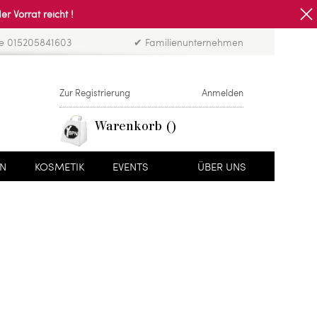
Vorrat reicht !
ne 015205841603
✔ Familienunternehmen
Zur Registrierung
Anmelden
Warenkorb
EN
KOSMETIK
EVENTS
ÜBER UNS