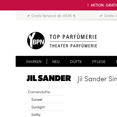
! AKTION: GRATIS
✔ Gratis Versand ab 49,95 €
✔ Gratis-
MARKEN
NEU
DÜFTE
PFLEGE
Jil Sander Si
Damendüfte
Sunset
Sunlight
Softly