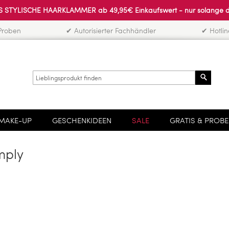
 STYLISCHE HAARKLAMMER ab 49,95€ Einkaufswert - nur solange der 
Proben
✔ Autorisierter Fachhändler
✔ Hotli
Search
MAKE-UP
GESCHENKIDEEN
SALE
GRATIS & PROB
mply