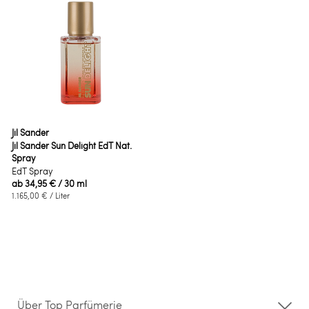
Jil Sander
Jil Sander Sun Delight EdT Nat.
Spray
EdT Spray
ab
34,95 €
/ 30 ml
1.165,00 €
/ Liter
Über Top Parfümerie