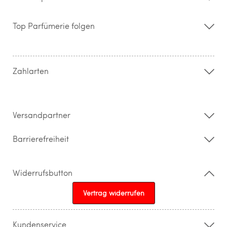
Über uns
Storefinder
Top Parfümerie folgen
Kontakt
Hilfe & FAQ
AGB
Zahlung & Versand
Zahlarten
Widerrufsrecht & Rückgabebedingungen
Datenschutz
Impressum
Barrierefreiheitserklärung
Versandpartner
Barrierefreiheit
Widerrufsbutton
Vertrag widerrufen
Kundenservice