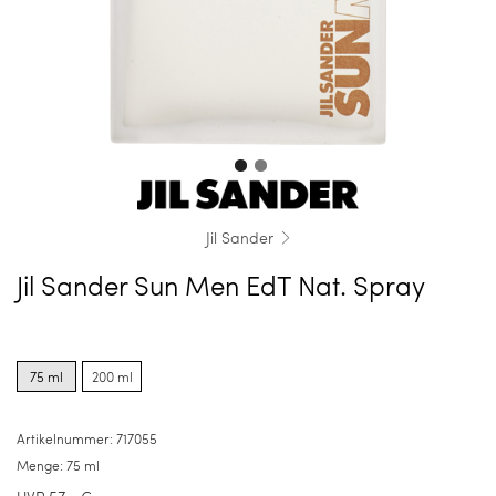
Jil Sander
Jil Sander Sun Men EdT Nat. Spray
Product
Product
options
options
75 ml
200 ml
for
for
75
200
ml
ml
Artikelnummer:
717055
Menge:
75 ml