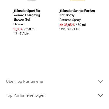
Jil Sander Sport For
Jil Sander Sunrise Parfum
Women Energizing
Nat. Spray
Shower Gel
Perfume Spray
Shower
ab
35,95 €
/ 30 ml
16,95 €
/ 150 ml
1.198,33 €
/ Liter
113,- €
/ Liter
Über Top Parfümerie
Über uns
Storefinder
Top Parfümerie folgen
Kontakt
Hilfe & FAQ
AGB