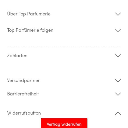
Über Top Parfümerie
Über uns
Storefinder
Top Parfümerie folgen
Kontakt
Hilfe & FAQ
AGB
Zahlung & Versand
Zahlarten
Widerrufsrecht & Rückgabebedingungen
Datenschutz
Impressum
Barrierefreiheitserklärung
Versandpartner
Barrierefreiheit
Widerrufsbutton
Vertrag widerrufen