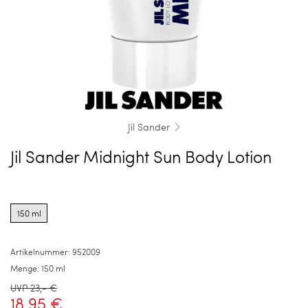
Jil Sander
Jil Sander Midnight Sun Body Lotion
Product
options
150 ml
for
150
ml
Artikelnummer:
952009
Menge:
150 ml
UVP 23,- €
18,95 €