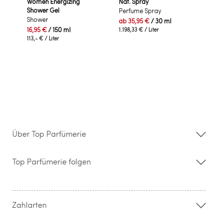
Women Energizing
Nat. Spray
Shower Gel
Perfume Spray
Shower
ab
35,95 €
/ 30 ml
16,95 €
/ 150 ml
1.198,33 €
/ Liter
113,- €
/ Liter
Über Top Parfümerie
Über uns
Storefinder
Top Parfümerie folgen
Kontakt
Hilfe & FAQ
AGB
Zahlung & Versand
Zahlarten
Widerrufsrecht & Rückgabebedingungen
Datenschutz