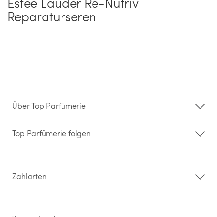
Estée Lauder Re-Nutriv
Reparaturseren
Über Top Parfümerie
Über uns
Storefinder
Top Parfümerie folgen
Kontakt
Hilfe & FAQ
AGB
Zahlung & Versand
Zahlarten
Widerrufsrecht & Rückgabebedingungen
Datenschutz
Impressum
Barrierefreiheitserklärung