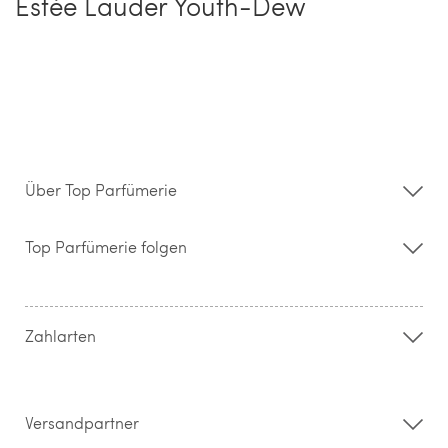
Estée Lauder Youth-Dew
Über Top Parfümerie
Über uns
Storefinder
Top Parfümerie folgen
Kontakt
Hilfe & FAQ
AGB
Zahlung & Versand
Zahlarten
Widerrufsrecht & Rückgabebedingungen
Datenschutz
Impressum
Barrierefreiheitserklärung
Versandpartner