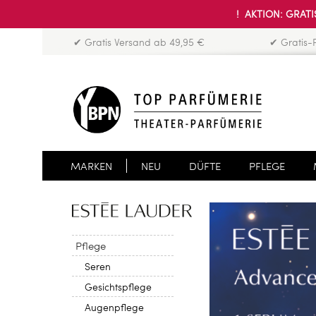
! AKTION: GRATIS
✔ Gratis Versand ab 49,95 €
✔ Gratis-
MARKEN
NEU
DÜFTE
PFLEGE
Pflege
Seren
Gesichtspflege
Augenpflege