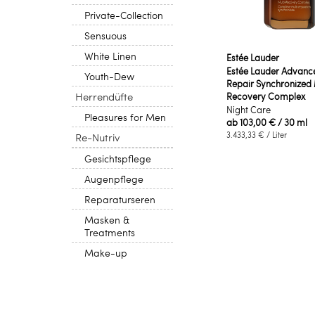
Private-Collection
Sensuous
White Linen
Estée Lauder
Estée Lauder Advanc
Youth-Dew
Repair Synchronized 
Herrendüfte
Recovery Complex
Night Care
Pleasures for Men
ab
103,00 €
/ 30 ml
3.433,33 €
/ Liter
Re-Nutriv
Gesichtspflege
Augenpflege
Reparaturseren
Masken &
Treatments
Make-up