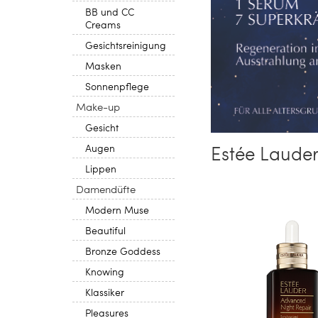
BB und CC
Creams
Gesichtsreinigung
Masken
Sonnenpflege
Make-up
Gesicht
Estée Lauder
Augen
Lippen
Damendüfte
Modern Muse
Beautiful
Bronze Goddess
Knowing
Klassiker
Pleasures