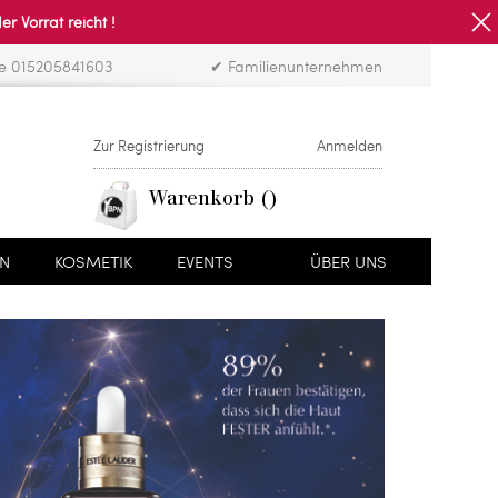
Vorrat reicht !
ne 015205841603
✔ Familienunternehmen
Zur Registrierung
Anmelden
Warenkorb
EN
KOSMETIK
EVENTS
ÜBER UNS