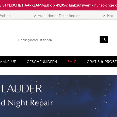
 STYLISCHE HAARKLAMMER ab 49,95€ Einkaufswert - nur solange der 
Proben
✔ Autorisierter Fachhändler
✔ Hotli
Search
MAKE-UP
GESCHENKIDEEN
SALE
GRATIS & PROB