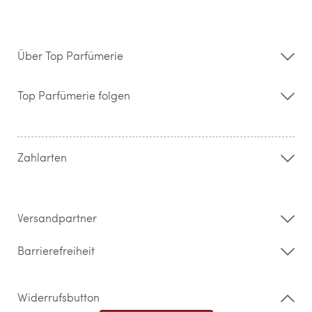
Über Top Parfümerie
Über uns
Storefinder
Top Parfümerie folgen
Kontakt
Hilfe & FAQ
AGB
Zahlung & Versand
Zahlarten
Widerrufsrecht & Rückgabebedingungen
Datenschutz
Impressum
Barrierefreiheitserklärung
Versandpartner
Barrierefreiheit
Widerrufsbutton