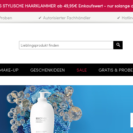
 STYLISCHE HAARKLAMMER ab 49,95€ Einkaufswert - nur solange der 
Proben
✔ Autorisierter Fachhändler
✔ Hotli
Search
MAKE-UP
GESCHENKIDEEN
SALE
GRATIS & PROB