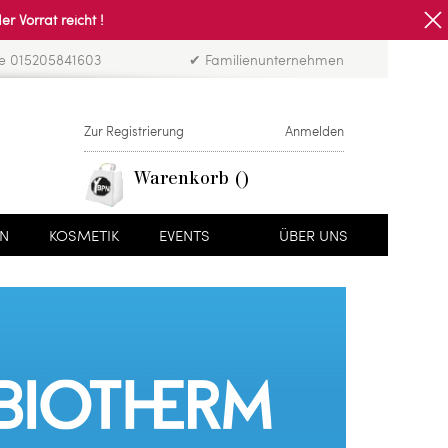
Vorrat reicht !
ne 015205841603
✔ Familienunternehmen
Zur Registrierung
Anmelden
Warenkorb
EN
KOSMETIK
EVENTS
ÜBER UNS