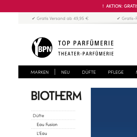
! AKTION: GRATIS
✔ Gratis Versand ab 49,95 €
✔ Gratis-
MARKEN
NEU
DÜFTE
PFLEGE
Düfte
Eau Fusion
L'Eau