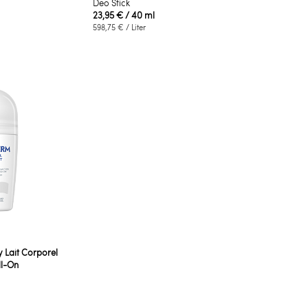
Deo Stick
23,95 €
/ 40 ml
598,75 €
/ Liter
 Lait Corporel
ll-On