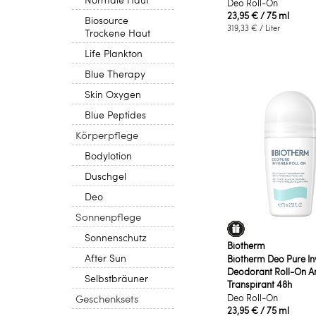
Deo Roll-On
23,95 €
/ 75 ml
Biosource
319,33 €
/ Liter
Trockene Haut
Life Plankton
Blue Therapy
Skin Oxygen
Blue Peptides
Körperpflege
Bodylotion
Duschgel
Deo
Sonnenpflege
Sonnenschutz
Biotherm
After Sun
Biotherm Deo Pure Inv
Deodorant Roll-On An
Selbstbräuner
Transpirant 48h
Geschenksets
Deo Roll-On
23,95 €
/ 75 ml