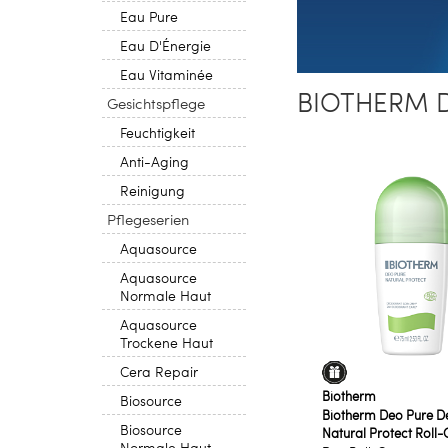
Eau Pure
Eau D'Énergie
Eau Vitaminée
BIOTHERM 
Gesichtspflege
Feuchtigkeit
Anti-Aging
Reinigung
Pflegeserien
Aquasource
Aquasource
Normale Haut
Aquasource
Trockene Haut
Cera Repair
Biotherm
Biosource
Biotherm Deo Pure D
Biosource
Natural Protect Roll-
Normale Haut