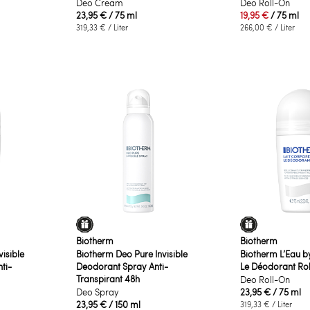
Deo Cream
Deo Roll-On
23,95 €
/ 75 ml
19,95 €
/ 75 ml
319,33 €
/ Liter
266,00 €
/ Liter
Biotherm
Biotherm
isible
Biotherm Deo Pure Invisible
Biotherm L’Eau by
ti-
Deodorant Spray Anti-
Le Déodorant Ro
Transpirant 48h
Deo Roll-On
Deo Spray
23,95 €
/ 75 ml
23,95 €
/ 150 ml
319,33 €
/ Liter