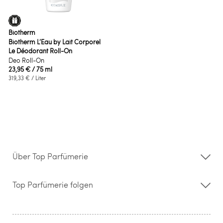
Biotherm
Biotherm L’Eau by Lait Corporel
Le Déodorant Roll-On
Deo Roll-On
23,95 €
/ 75 ml
319,33 €
/ Liter
Über Top Parfümerie
Über uns
Storefinder
Top Parfümerie folgen
Kontakt
Hilfe & FAQ
AGB
Zahlung & Versand