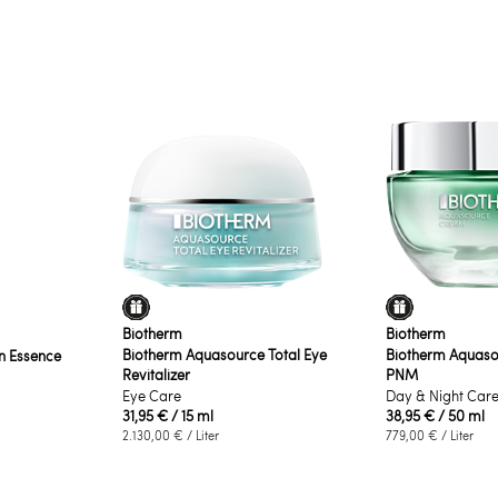
Biotherm
Biotherm
Biotherm Aquasource Total Eye
Biotherm Aquas
on Essence
Revitalizer
PNM
Eye Care
Day & Night Car
31,95 €
/ 15 ml
38,95 €
/ 50 ml
2.130,00 €
/ Liter
779,00 €
/ Liter