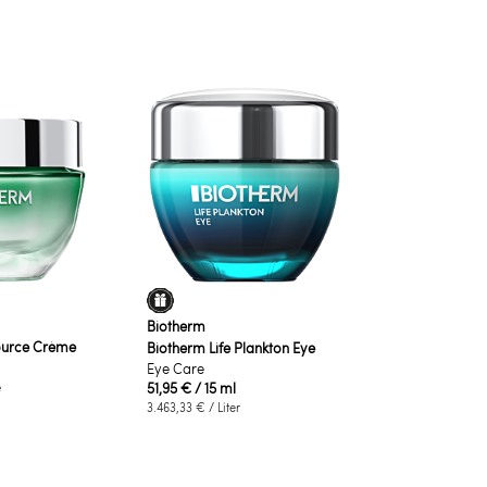
Biotherm
ource Crème
Biotherm Life Plankton Eye
Eye Care
e
51,95 €
/ 15 ml
3.463,33 €
/ Liter