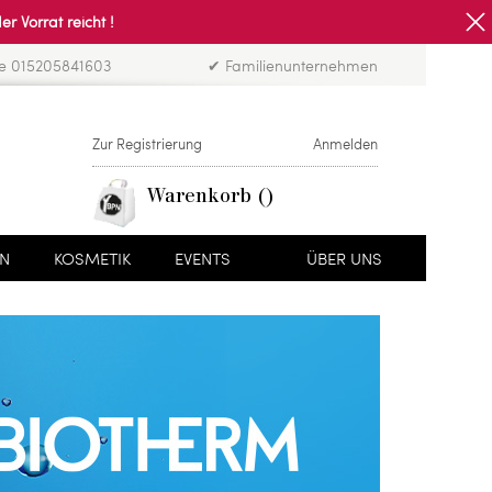
Vorrat reicht !
ne 015205841603
✔ Familienunternehmen
Zur Registrierung
Anmelden
Warenkorb
EN
KOSMETIK
EVENTS
ÜBER UNS