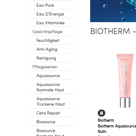
Eau Pure
Eau D'Énergie
Eau Vitaminée
BIOTHERM -
Gesichtspflege
Feuchtigkeit
Anti-Aging
Reinigung
Pflegeserien
Aquasource
Aquasource
Normale Haut
Aquasource
Trockene Haut
Cera Repair
Biotherm
Biosource
Biotherm Aquasource
Biosource
Nutri
Normale Haut