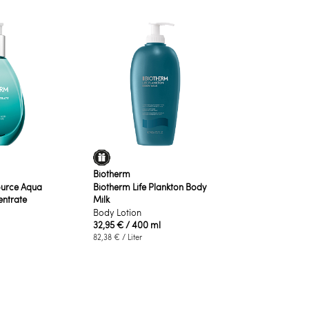
Biotherm
urce Aqua
Biotherm Life Plankton Body
entrate
Milk
Body Lotion
32,95 €
/ 400 ml
82,38 €
/ Liter