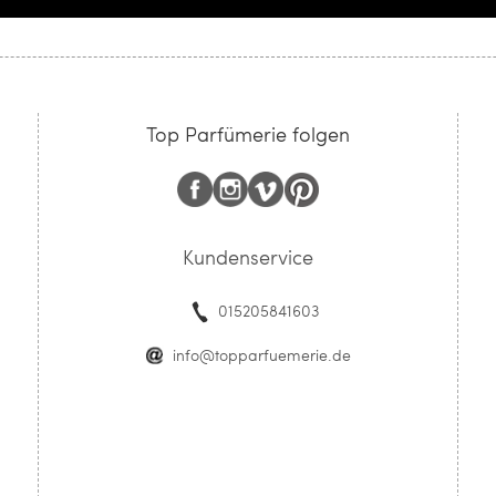
Top Parfümerie folgen
Kundenservice
015205841603
info@topparfuemerie.de