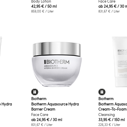
Body Lotion
Face Care
42,95 €
/ 50 ml
ab
24,95 €
/ 30 
859,00 €
/ Liter
831,67 €
/ Liter
Biotherm
Biotherm
e Hydra
Biotherm Aquasource Hydra
Biotherm Aquaso
Barrier Cream
Cream-To-Foam 
Face Care
Cleansing
ab
24,95 €
/ 30 ml
33,95 €
/ 150 ml
831,67 €
/ Liter
226,33 €
/ Liter