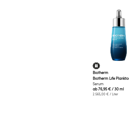
Biotherm
Biotherm Life Plankton
Serum
ab
76,95 €
/ 30 ml
2.565,00 €
/ Liter