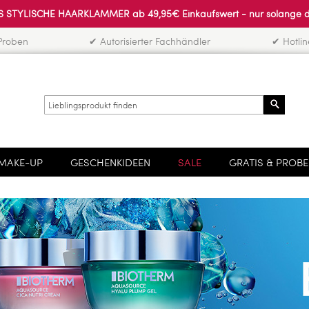
 STYLISCHE HAARKLAMMER ab 49,95€ Einkaufswert - nur solange der 
Proben
✔ Autorisierter Fachhändler
✔ Hotli
Search
MAKE-UP
GESCHENKIDEEN
SALE
GRATIS & PROB