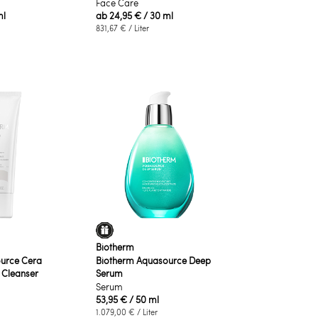
Face Care
ml
ab
24,95 €
/ 30 ml
831,67 €
/ Liter
Biotherm
urce Cera
Biotherm Aquasource Deep
Cleanser
Serum
Serum
53,95 €
/ 50 ml
1.079,00 €
/ Liter