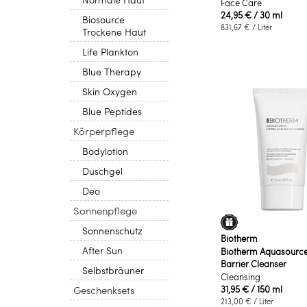
Face Care
24,95 €
/ 30 ml
Biosource
831,67 €
/ Liter
Trockene Haut
Life Plankton
Blue Therapy
Skin Oxygen
Blue Peptides
Körperpflege
Bodylotion
Duschgel
Deo
Sonnenpflege
Sonnenschutz
Biotherm
After Sun
Biotherm Aquasourc
Barrier Cleanser
Selbstbräuner
Cleansing
Geschenksets
31,95 €
/ 150 ml
213,00 €
/ Liter