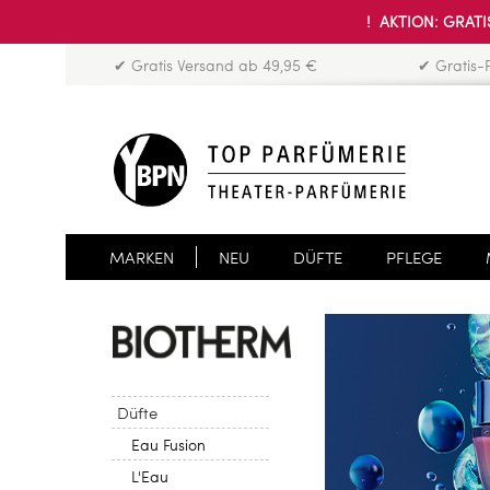
! AKTION: GRATIS
✔ Gratis Versand ab 49,95 €
✔ Gratis-
MARKEN
NEU
DÜFTE
PFLEGE
Düfte
Eau Fusion
L'Eau